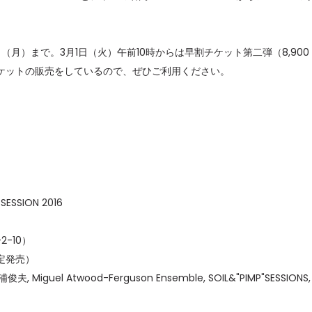
セレブ御
3
クラブが日
（月）まで。3月1日（火）午前10時からは早割チケット第二弾（8,900
TOKYO
ケットの販売をしているので、ぜひご利用ください。
IKEAが
4
発中！音
を発表
レコードの
5
Aoyama
SESSION 2016
2-10）
限定発売）
松浦俊夫, Miguel Atwood-Ferguson Ensemble, SOIL&"PIMP"SESSIONS,