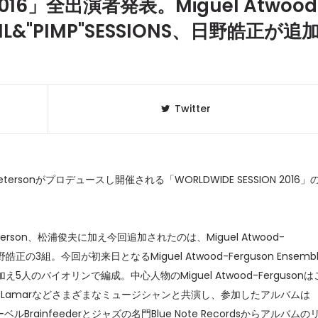
 2016」全出演者発表。Miguel Atwood
SOIL&"PIMP"SESSIONS、日野皓正が追
Twitter
Petersonがプロデュースし開催される「WORLDWIDE SESSION 2016」
。
クラベリ
1
のおすすめ
 Peterson、松浦俊夫に加え今回追加されたのは、Miguel Atwood-
年最新】
NS、日野皓正の3組。今回が初来日となるMiguel Atwood-Ferguson Ensemb
のバイオリンで編成。中心人物のMiguel Atwood-Fergusonは
ニュージ
2
Kendrick Lamarなどさまざまなミュージシャンと共演し、参加したアルバムは
DJ!?
ーベルBrainfeederとジャズの名門Blue Note Recordsからアルバムの