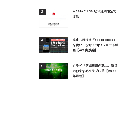
用達、ニューヨークの
MANIAC LOVEが3週間限定で
3
本上陸！ 「1 OAK
復活
」六本木にオープン
DJ用の家具や製品を開
進化し続ける「rekordbox」
4
楽産業に参戦すること
を使いこなせ！Tipsショート動
画【#2 実践編】
ためのDJブース
クラベリア編集部が選ぶ、渋谷
5
 ZEROのこだわり
のおすすめクラブ10選【2024
年最新】