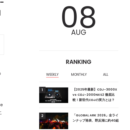
-
08
加
AUG
RANKING
の
WEEKLY
MONTHLY
ALL
ア編集部が選ぶ、渋谷
【2025年最新】CDJ-3000X
1
クラブ10選【2024
vs CDJ-2000NXS2 徹底比
較！新世代CDJの実力とは？
le
こ
ーランドの新首相は元
「GLOBAL ARK 2026」全ライ
2
ンナップ発表、野反湖に約40組
リ