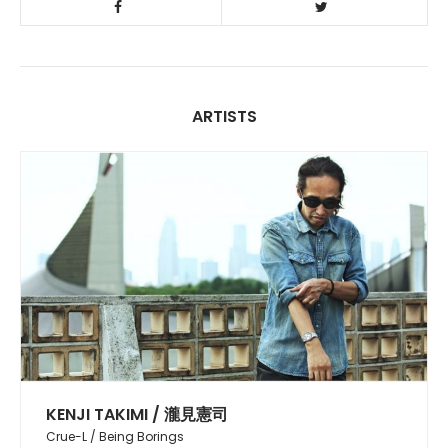
ARTISTS
KENJI TAKIMI / 瀧見憲司
Crue-L / Being Borings