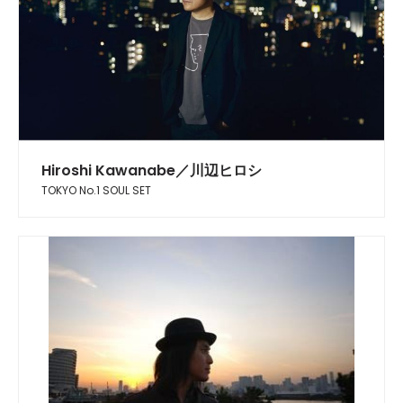
Hiroshi Kawanabe／川辺ヒロシ
TOKYO No.1 SOUL SET