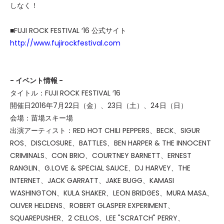
しなく！
■FUJI ROCK FESTIVAL ′16 公式サイト
http://www.fujirockfestival.com
- イベント情報 -
タイトル：FUJI ROCK FESTIVAL ′16
開催日2016年7月22日（金）、23日（土）、24日（日）
会場：苗場スキー場
出演アーティスト：RED HOT CHILI PEPPERS、BECK、SIGUR
ROS、DISCLOSURE、BATTLES、BEN HARPER & THE INNOCENT
CRIMINALS、CON BRIO、COURTNEY BARNETT、ERNEST
RANGLIN、G.LOVE & SPECIAL SAUCE、DJ HARVEY、THE
INTERNET、JACK GARRATT、JAKE BUGG、KAMASI
WASHINGTON、KULA SHAKER、LEON BRIDGES、MURA MASA、
OLIVER HELDENS、ROBERT GLASPER EXPERIMENT、
SQUAREPUSHER、2 CELLOS、LEE "SCRATCH" PERRY、