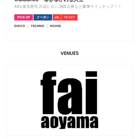
Altz,瀧見憲司,川辺ヒロシ,池田正典など豪華ラインナップ！！
PICK UP
クーポン
DISCO
TECHNO
HOUSE
VENUES