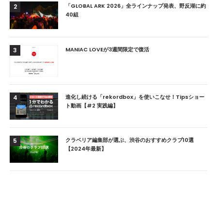
「GLOBAL ARK 2026」全ラインナップ発表、野反湖に約
2
40組
MANIAC LOVEが3週間限定で復活
3
進化し続ける「rekordbox」を使いこなせ！Tipsショー
4
ト動画【#2 実践編】
クラベリア編集部が選ぶ、渋谷のおすすめクラブ10選
5
【2024年最新】