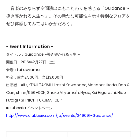
音楽のみならず空間演出にもこだわりを感じる「Guidance〜
導き導かれる人生〜」。その新たな可能性を示す特別なフロアを
ぜひ体感してみてはいかがだろう。
- Event Information -
タイトル：Guidance〜導き導かれる人生〜
開催日：2016年2月27日（土）
会場：fai aoyama
料金：前売2,500円、当日3,000円
出演者：Altz, KENJI TAKIMI, Hiroshi Kawanabe, Masanori Ikeda, Dan &
Can, shinn/556+KON, Shake M, yama'n, Nyao, Kei Higurashi, Hide
Futagi+SHINICHI FUKUMA+OBP
■clubberia イベントページ
http://www.clubberia.com/ja/events/249091-Guidance/