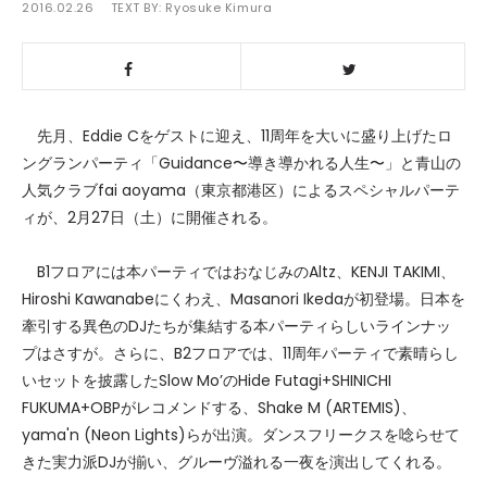
2016.02.26
TEXT BY:
Ryosuke Kimura
先月、Eddie Cをゲストに迎え、11周年を大いに盛り上げたロ
ングランパーティ「Guidance〜導き導かれる人生〜」と青山の
人気クラブfai aoyama（東京都港区）によるスペシャルパーテ
ィが、2月27日（土）に開催される。
B1フロアには本パーティではおなじみのAltz、KENJI TAKIMI、
Hiroshi Kawanabeにくわえ、Masanori Ikedaが初登場。日本を
牽引する異色のDJたちが集結する本パーティらしいラインナッ
プはさすが。さらに、B2フロアでは、11周年パーティで素晴らし
いセットを披露したSlow Mo’のHide Futagi+SHINICHI
FUKUMA+OBPがレコメンドする、Shake M (ARTEMIS)、
yama'n (Neon Lights)らが出演。ダンスフリークスを唸らせて
きた実力派DJが揃い、グルーヴ溢れる一夜を演出してくれる。