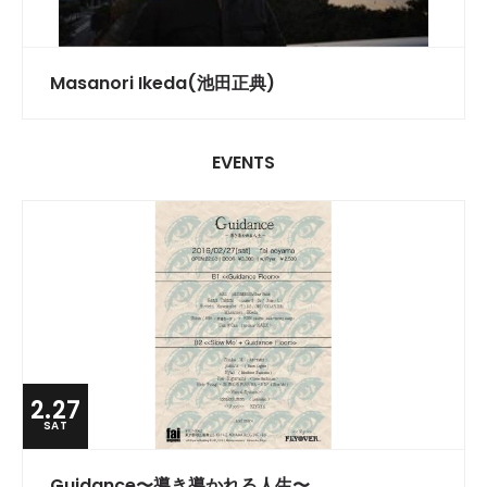
Masanori Ikeda(池田正典)
EVENTS
2.27
SAT
Guidance〜導き導かれる人生〜