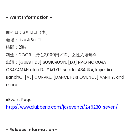
- Event Information -
開催日：3月10日（木）
会場：Live＆Bar 11
時間：21時
料金：DOOR：男性2,000円／1D、女性入場無料
出演：[GUEST DJ] SUGIURUMN, [DJ] NAO NOMURA,
OSAKAMAN a.k.a DJ YAGYU, senda, ASAURA, kojimAn,
BanchO, [VJ] GORAKU, [DANCE PERFOMENCE] VANITY, and
more
■Event Page
http://www.clubberia.com/ja/events/249230-seven/
- Release Information -