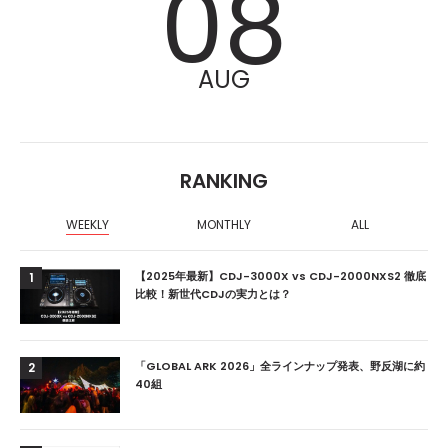
08
AUG
RANKING
WEEKLY
MONTHLY
ALL
【2025年最新】CDJ-3000X vs CDJ-2000NXS2 徹底
1
比較！新世代CDJの実力とは？
「GLOBAL ARK 2026」全ラインナップ発表、野反湖に約
2
40組