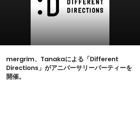
mergrim、Tanakaによる「Different
Directions」がアニバーサリーパーティーを
開催。
2016.03.10
TEXT BY:
Yoshiki Yamazaki
moph reocrdsのmergrimとLiquidRoom／revirthのTanaka
の両者により開催され、普段DJなどを行わないアーティストを
はじめ、アートディレクターやシンガー、レコードショップバイ