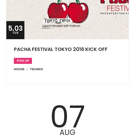
5.03
TUE
PACHA FESTIVAL TOKYO 2016 KICK OFF
PICK UP
HOUSE
TECHNO
07
AUG