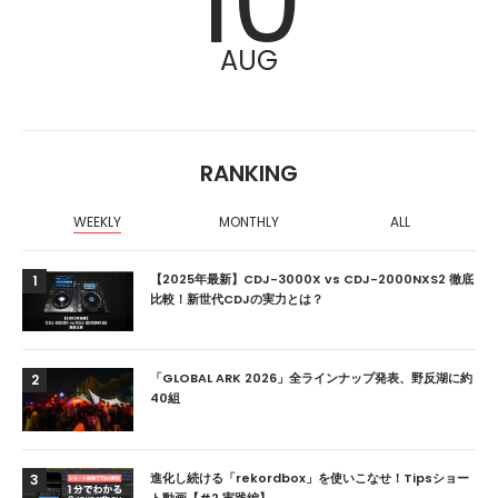
10
AUG
RANKING
WEEKLY
MONTHLY
ALL
【2025年最新】CDJ-3000X vs CDJ-2000NXS2 徹底
1
比較！新世代CDJの実力とは？
「GLOBAL ARK 2026」全ラインナップ発表、野反湖に約
2
40組
進化し続ける「rekordbox」を使いこなせ！Tipsショー
3
ト動画【#2 実践編】