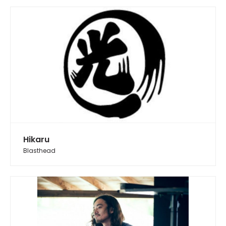
Hikaru
Blasthead