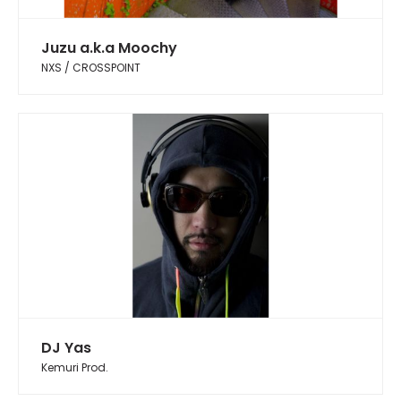
Juzu a.k.a Moochy
NXS / CROSSPOINT
DJ Yas
Kemuri Prod.