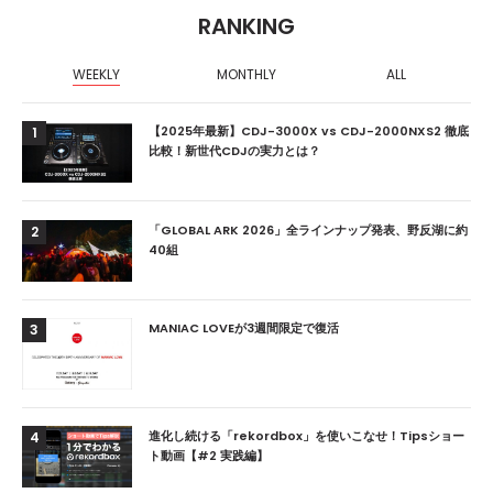
RANKING
WEEKLY
MONTHLY
ALL
【2025年最新】CDJ-3000X vs CDJ-2000NXS2 徹底
1
比較！新世代CDJの実力とは？
「GLOBAL ARK 2026」全ラインナップ発表、野反湖に約
2
40組
MANIAC LOVEが3週間限定で復活
3
進化し続ける「rekordbox」を使いこなせ！Tipsショー
4
ト動画【#2 実践編】