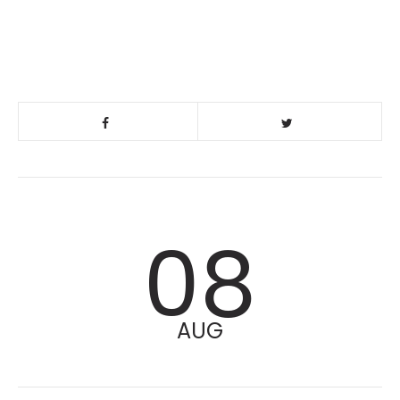
08
AUG