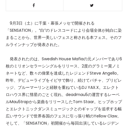
9月3日（土）に千葉・幕張メッセで開催される
「SENSATION」。“白”のドレスコードにより会場全体が純白に染
まることから、世界一美しいフェスと称される本フェス。そのフ
ルラインナップが発表された。
発表されたのは、Swedish House Mafiaの元メンバーであり6
枚のミリオンセラーシングルをリリース、2度のグラミー賞ノミ
ネートなど、数々の偉業を達成したレジェンドSteve Angello。
昨年、デビューライブをイビサで飾り、続けてパチャ、プリビレ
ッジ、ブルーマーリンと経験を重ねているDJ YAX.X。エレクト
ロハウス界に彗星のごとく現れ、
deadmau5
の運営するレーベ
ルMau5trapから楽曲をリリースしたTom Staar。ヒップホップ
とエレクトニックダンスミュージックとのギャップを追求する幅
広いサウンドで世界各国のフェスに引っ張り蛸のYellow Claw。
そして、「SENSATION」初開催から毎回出演しているレジデン