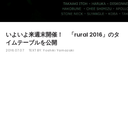
いよいよ来週末開催！ 「rural 2016」のタ
イムテーブルを公開
2016.07.07
TEXT BY:
Yoshiki Yamazaki
いよいよ来週末、7月16日（土）から18日（月・祝日）の3日間
にわたり長野・湯の丸高原で開催されるオープンエアーパーティ
ー「rural 2016」。今年は、Peter Van HoosenとYves De Mey
のユニットSendai Sound Systemをはじめ、Mika Vainio、O
／H（Rich Oddie of Orphx & David Foster of Huren）、Cio
D’Or、DJ NOBU、GONNO、AOKI takamasa、NEELなどが登
場。テクノ、ミニマル、インダストリアルシーンで活躍する注目