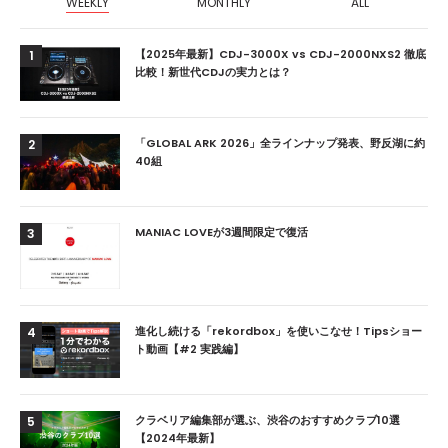
WEEKLY
MONTHLY
ALL
【2025年最新】CDJ-3000X vs CDJ-2000NXS2 徹底
1
比較！新世代CDJの実力とは？
「GLOBAL ARK 2026」全ラインナップ発表、野反湖に約
2
40組
MANIAC LOVEが3週間限定で復活
3
進化し続ける「rekordbox」を使いこなせ！Tipsショー
4
ト動画【#2 実践編】
クラベリア編集部が選ぶ、渋谷のおすすめクラブ10選
5
【2024年最新】