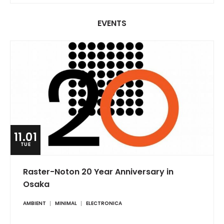
EVENTS
11.01
TUE
Raster-Noton 20 Year Anniversary in
Osaka
AMBIENT
MINIMAL
ELECTRONICA