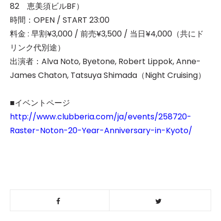
82 恵美須ビルBF）
時間：OPEN / START 23:00
料金 : 早割¥3,000 / 前売¥3,500 / 当日¥4,000（共にド
リンク代別途）
出演者：Alva Noto, Byetone, Robert Lippok, Anne-
James Chaton, Tatsuya Shimada（Night Cruising）
■イベントページ
http://www.clubberia.com/ja/events/258720-
Raster-Noton-20-Year-Anniversary-in-Kyoto/