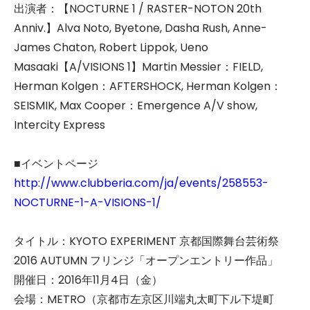
出演者：【NOCTURNE 1 / RASTER-NOTON 20th
Anniv.】Alva Noto, Byetone, Dasha Rush, Anne-
James Chaton, Robert Lippok, Ueno
Masaaki【A/VISIONS 1】Martin Messier：FIELD,
Herman Kolgen：AFTERSHOCK, Herman Kolgen：
SEISMIK, Max Cooper：Emergence A/V show,
Intercity Express
■イベントページ
http://www.clubberia.com/ja/events/258553-
NOCTURNE-1-A-VISIONS-1/
タイトル：KYOTO EXPERIMENT 京都国際舞台芸術祭
2016 AUTUMN フリンジ「オープンエントリー作品」
開催日：2016年11月4日（金）
会場：METRO（京都市左京区川端丸太町下ル下堤町