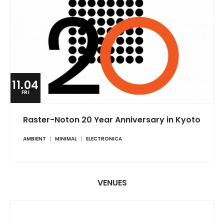
11.04
FRI
Raster-Noton 20 Year Anniversary in Kyoto
AMBIENT
MINIMAL
ELECTRONICA
VENUES