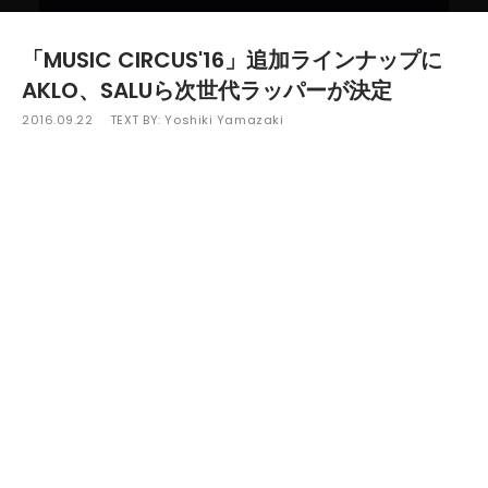
「MUSIC CIRCUS'16」追加ラインナップに
AKLO、SALUら次世代ラッパーが決定
2016.09.22
TEXT BY:
Yoshiki Yamazaki
10月8日（土）、9日（日）に大阪泉南・樽井サザンビ
ーチで開催される、関西発のフェスティバル「MUSIC
CIRCUS'16」の出演アーティストが追加発表された。
発表されたのは、ORANGE STAGE、BLUE STAGEに出
演するアーティスト。
ORANGE STAGEには、今年6月にアルバム『Outside
the Frame』でメジャーデビューを果たしたトライリン