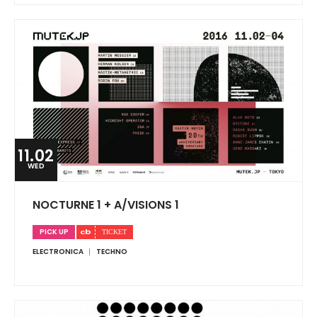
11.02
WED
NOCTURNE 1 + A/VISIONS 1
PICK UP
ELECTRONICA
TECHNO