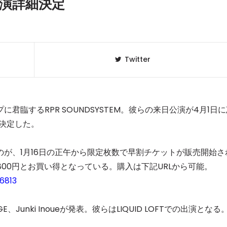
日公演詳細決定
Twitter
臨するRPR SOUNDSYSTEM。彼らの来日公演が4月1日に
が決定した。
が、1月16日の正午から限定枚数で早割チケットが販売開始さ
クラベリ
1
800円とお買い得となっている。購入は下記URLから可能。
のおすすめ
年最新】
6813
ニュージ
2
、Junki Inoueが発表。彼らはLIQUID LOFTでの出演となる
DJ!?