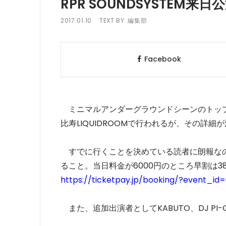
RPR SOUNDSYSTEM来
2017.01.10
TEXT BY:
編集部
Facebook
ミニマルアンダーグラウンドシーンのトップに君
比寿LIQUIDROOMで行われるが、その詳細
すでに行くことを決めている読者に朗報なの
ること。当日料金が6000円のところ早割は3
https://ticketpay.jp/booking/?event_id=
また、追加出演者としてKABUTO、DJ PI-GE