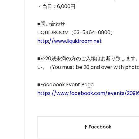
・当日：6,000円
■問い合わせ
LIQUIDROOM（03-5464-0800）
http://www.liquidroom.net
■※20歳未満の方のご入場はお断り致しま
い。（You must be 20 and over with photo
■Facebook Event Page
https://www.facebook.com/events/209
Facebook