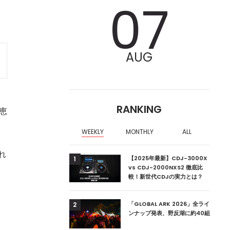
07
AUG
RANKING
恵
WEEKLY
MONTHLY
ALL
れ
ア編集部が選ぶ、渋谷
【2025年最新】CDJ-3000X
1
クラブ10選【2024
vs CDJ-2000NXS2 徹底比
較！新世代CDJの実力とは？
ーランドの新首相は元
「GLOBAL ARK 2026」全ライ
2
。
ンナップ発表、野反湖に約40組