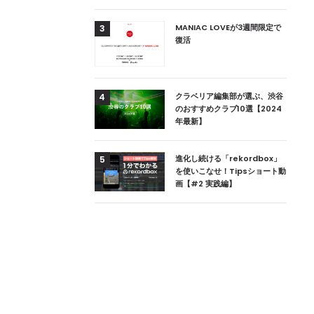
用達、ニューヨークの
MANIAC LOVEが3週間限定で
3
本上陸！ 「1 OAK
復活
」六本木にオープン
DJ用の家具や製品を開
クラベリア編集部が選ぶ、渋谷
4
楽産業に参戦すること
のおすすめクラブ10選【2024
年最新】
ためのDJブース
進化し続ける「rekordbox」
5
 ZEROのこだわり
を使いこなせ！Tipsショート動
画【#2 実践編】