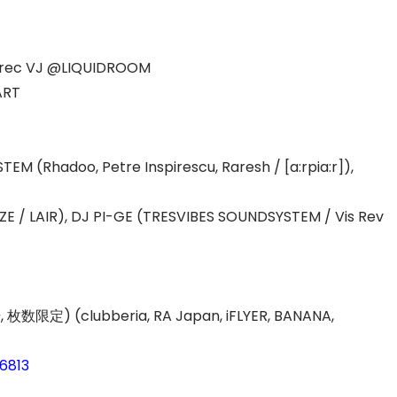
セレブ御
3
クラブが日
ec VJ @LIQUIDROOM
TOKYO
ART
IKEAが
4
発中！音
を発表
hadoo, Petre Inspirescu, Raresh / [a:rpia:r]),
レコードの
5
Aoyama
 / LAIR), DJ PI-GE (TRESVIBES SOUNDSYSTEM / Vis Rev
 (clubberia, RA Japan, iFLYER, BANANA,
6813