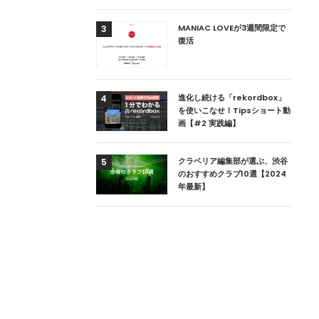
用達、ニューヨークの
MANIAC LOVEが3週間限定で
3
本上陸！ 「1 OAK
復活
」六本木にオープン
DJ用の家具や製品を開
進化し続ける「rekordbox」
4
楽産業に参戦すること
を使いこなせ！Tipsショート動
画【#2 実践編】
ためのDJブース
クラベリア編集部が選ぶ、渋谷
5
 ZEROのこだわり
のおすすめクラブ10選【2024
年最新】