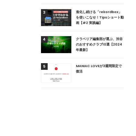
用達、ニューヨークの
進化し続ける「rekordbox」
3
本上陸！ 「1 OAK
を使いこなせ！Tipsショート動
」六本木にオープン
画【#2 実践編】
DJ用の家具や製品を開
クラベリア編集部が選ぶ、渋谷
4
楽産業に参戦すること
のおすすめクラブ10選【2024
年最新】
ためのDJブース
MANIAC LOVEが3週間限定で
5
 ZEROのこだわり
復活