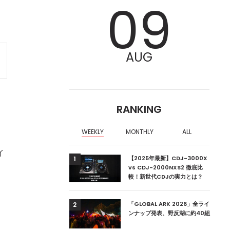
09
AUG
RANKING
を
WEEKLY
MONTHLY
ALL
イ
ア編集部が選ぶ、渋谷
【2025年最新】CDJ-3000X
1
クラブ10選【2024
vs CDJ-2000NXS2 徹底比
較！新世代CDJの実力とは？
ーランドの新首相は元
「GLOBAL ARK 2026」全ライ
2
ンナップ発表、野反湖に約40組