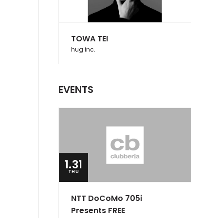
TOWA TEI
hug inc.
EVENTS
1.31
THU
NTT DoCoMo 705i
Presents FREE