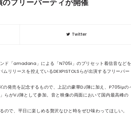
OLS出演のフリーパーティが開催
Twitter
ド「amadana」による「N705i」のプリセット着信音など
バムリリースを控えているDEXPISTOLSらが出演するフリーパー
。
リーズの発売を記念するもので、上記の豪華DJ陣に加え、P705iμの
クラベリ
1
gn.」らがVJ陣として参加。音と映像の両面において国内最高峰の
のおすすめ
年最新】
いるので、平日に楽しめる贅沢なひと時をぜひ味わってほしい。
ニュージ
2
DJ!?