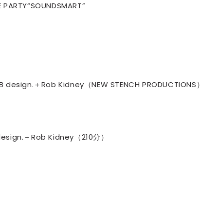
E PARTY“SOUNDSMART”
セレブ御
3
クラブが日
TOKYO
IKEAが
4
発中！音
を発表
]TGB design.＋Rob Kidney（NEW STENCH PRODUCTIONS）
レコードの
5
Aoyama
esign.＋Rob Kidney（210分）