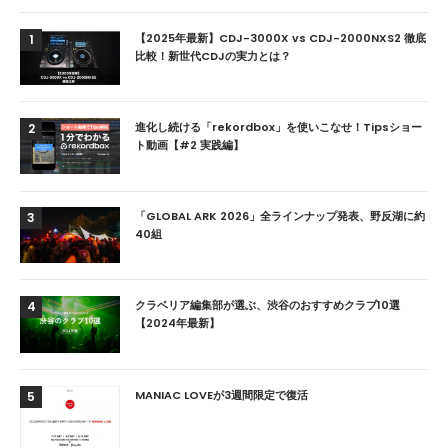
【2025年最新】CDJ-3000X vs CDJ-2000NXS2 徹底
1
比較！新世代CDJの実力とは？
進化し続ける「rekordbox」を使いこなせ！Tipsショー
2
ト動画【#2 実践編】
「GLOBAL ARK 2026」全ラインナップ発表、野反湖に約
3
40組
クラベリア編集部が選ぶ、渋谷のおすすめクラブ10選
4
【2024年最新】
MANIAC LOVEが3週間限定で復活
5