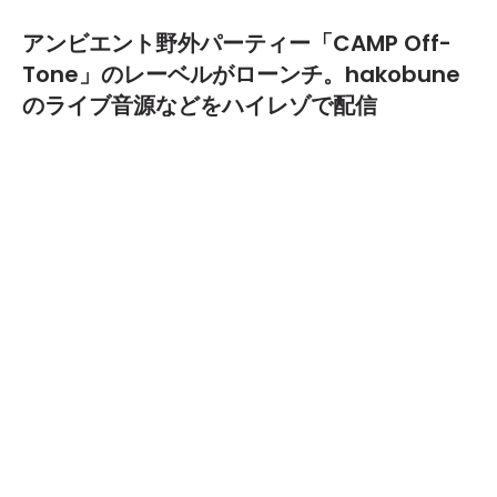
アンビエント野外パーティー「CAMP Off-
Tone」のレーベルがローンチ。hakobune
のライブ音源などをハイレゾで配信
2017.03.24
TEXT BY:
Yoshiki Yamazaki
アンビエント野外パーティー「CAMP Off-Tone」
をはじめ、アンビエントに主眼を置きながら音楽や
アートを発信している、DJ／作曲家／エンジニアMat
susaka Daisuke率いるチームOff-Tone。彼らが、音
楽レーベル「Off-Tone」をローンチした。