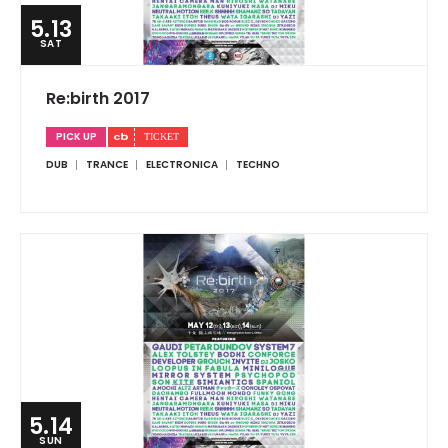
5.13
SAT
Re:birth 2017
PICK UP
DUB
TRANCE
ELECTRONICA
TECHNO
5.14
SUN