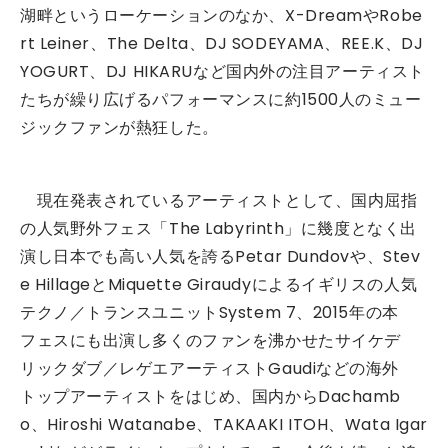
湖畔というローケーションのなか、X-DreamやRobe
rt Leiner、The Delta、DJ SODEYAMA、REE.K、DJ
YOGURT、DJ HIKARUなど国内外の注目アーティスト
たちが繰り広げるパフォーマンスに約1500人のミュー
ジックファンが熱狂した。
現在発表されているアーティストとして、国内屈指
の人気野外フェス「The Labyrinth」に幾度となく出
演し日本でも高い人気を誇るPetar Dundovや、Stev
e HillageとMiquette Giraudyによるイギリスの人気
テクノ／トランスユニットSystem 7、2015年の本
フェスにも出演し多くのファンを沸かせたサイケデ
リックダブ／レゲエアーティストGaudiなどの海外
トップアーティストをはじめ、国内からDachamb
o、Hiroshi Watanabe、TAKAAKI ITOH、Wata Igar