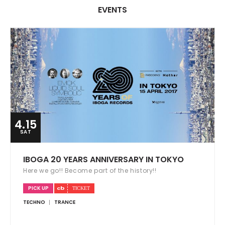
EVENTS
4.15
SAT
IBOGA 20 YEARS ANNIVERSARY IN TOKYO
Here we go!! Become part of the history!!
PICK UP
TECHNO
TRANCE