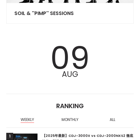
SOIL & ''PIMP'' SESSIONS
09
AUG
RANKING
WEEKLY
MONTHLY
ALL
【2025年最新】CDJ-3000X vs CDJ-2000NXS2 徹底
1