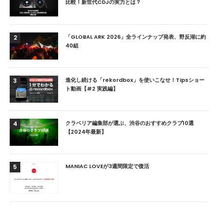
比較！新世代CDJの実力とは？
「GLOBAL ARK 2026」全ラインナップ発表、野反湖に約
2
40組
進化し続ける「rekordbox」を使いこなせ！Tipsショー
3
ト動画【#2 実践編】
クラベリア編集部が選ぶ、渋谷のおすすめクラブ10選
4
【2024年最新】
MANIAC LOVEが3週間限定で復活
5