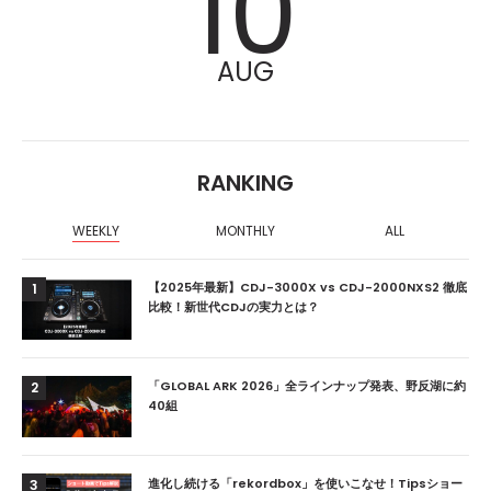
10
AUG
RANKING
WEEKLY
MONTHLY
ALL
【2025年最新】CDJ-3000X vs CDJ-2000NXS2 徹底
1
比較！新世代CDJの実力とは？
「GLOBAL ARK 2026」全ラインナップ発表、野反湖に約
2
40組
進化し続ける「rekordbox」を使いこなせ！Tipsショー
3