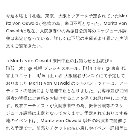
今週木曜より札幌、東京、大阪とツアーを予定されていたMor
itz von Oswaldが急病の為、来日不可となった。Moritz von
Oswaldは現在、入院療養中の為振替公演等のスケジュール調
整は未定となっている。詳しくは下記の主催者より届いた声明
文をご覧頂きたい。
＜Moritz von Oswald 来日中止のお知らせとお詫び＞
11/13（木）@ 札幌 プレシャスホール、11/14（金）@ 東京 代
官山ユニット、11/15（土）@ 大阪鰻谷サンスイにて予定して
おりました Moritz von Oswald のジャパン・ツアーは、アー
ティストの急病により急遽中止となりました。お客様並びに関
係者の皆様にご迷惑をお掛けすることを深くお詫び申し上げま
す。現在アーティストが入院療養中の為、振替公演等のスケ
ジュール調整は未定となっております。予定されております各
地のイベントは、Moritz von Oswald 以外の出演者で開催さ
れる予定です。前売りチケットの払い戻しやイベント詳細等に