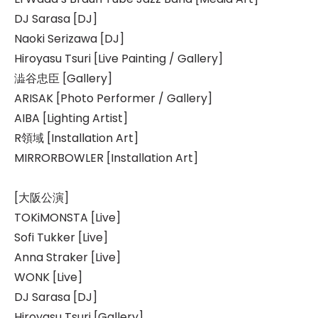
DJ Sarasa [DJ]
Naoki Serizawa [DJ]
Hiroyasu Tsuri [Live Painting / Gallery]
澁谷忠臣 [Gallery]
ARISAK [Photo Performer / Gallery]
AIBA [Lighting Artist]
R領域 [Installation Art]
MIRRORBOWLER [Installation Art]
[大阪公演]
TOKiMONSTA [Live]
Sofi Tukker [Live]
Anna Straker [Live]
WONK [Live]
DJ Sarasa [DJ]
Hiroyasu Tsuri [Gallery]