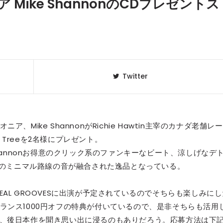
Mike ShannonのCDプレゼントス
Twitter
Mike ShannonがRichie Hawtin主宰のカナダ老舗レー
y Treeを2名様にプレゼント。
hannonお得意のクリック系のファンキーなビート、涼しげなデ
クラベリ
1
のおすすめ
us 8のミニマル路線の音が融合された逸品となっている。
年最新】
るREAL GROOVESに出演が予定されているのでそちらも楽しみに
ニュージ
2
ランス1000円オフの特典が付いているので、是非そちらも活用
DJ!?
楽しみ、後日本作を聞き思い出に浸るのもありだろう。応募方法は下