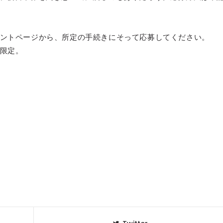
セレブ御
3
クラブが日
ントページから、所定の手続きにそって応募してください。
TOKYO
限定。
IKEAが
4
発中！音
を発表
レコードの
5
Aoyama