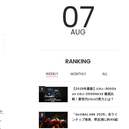
07
AUG
RANKING
WEEKLY
MONTHLY
ALL
ト
ア編集部が選ぶ、渋谷
【2025年最新】CDJ-3000X
1
クラブ10選【2024
vs CDJ-2000NXS2 徹底比
較！新世代CDJの実力とは？
した
ーランドの新首相は元
「GLOBAL ARK 2026」全ライ
2
し
ンナップ発表、野反湖に約40組
記