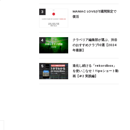
用達、ニューヨークの
MANIAC LOVEが3週間限定で
3
本上陸！ 「1 OAK
復活
」六本木にオープン
DJ用の家具や製品を開
クラベリア編集部が選ぶ、渋谷
4
楽産業に参戦すること
のおすすめクラブ10選【2024
年最新】
ためのDJブース
進化し続ける「rekordbox」
5
 ZEROのこだわり
を使いこなせ！Tipsショート動
画【#2 実践編】