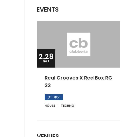
EVENTS
2.28
SAT
Real Grooves X Red Box RG
33
クーポン
HOUSE
TECHNO
VENUES