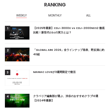
RANKING
WEEKLY
MONTHLY
ALL
【2025年最新】CDJ-3000X vs CDJ-2000NXS2 徹底
1
比較！新世代CDJの実力とは？
「GLOBAL ARK 2026」全ラインナップ発表、野反湖に約
2
40組
MANIAC LOVEが3週間限定で復活
3
クラベリア編集部が選ぶ、渋谷のおすすめクラブ10選
4
【2024年最新】