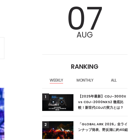
07
AUG
RANKING
WEEKLY
MONTHLY
ALL
ア編集部が選ぶ、渋谷
【2025年最新】CDJ-3000X
1
クラブ10選【2024
vs CDJ-2000NXS2 徹底比
較！新世代CDJの実力とは？
ーランドの新首相は元
「GLOBAL ARK 2026」全ライ
2
ンナップ発表、野反湖に約40組