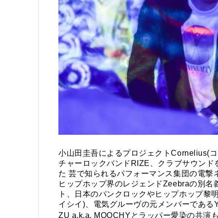
小山田圭吾によるプロジェクトCornelius(
チャーロックバンドRIZE、クラブサウンド
た 芸で知られるパフォーマンス集団の電撃ネ
ヒップホップ界のレジェンドZeebraの別名義DJ 
ト、日本のパンクロックやヒップホップ黎明期
イシイ)、電気グルーヴの元メンバーであるYOS
ZU a.k.a. MOOCHYとラッパー愛染