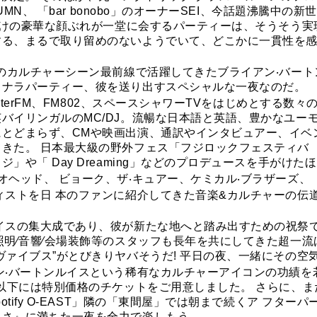
MN、 「bar bonobo」のオーナーSEI、今話題沸騰中の新世
れだけの豪華な顔ぶれが一堂に会するパーティーは、そうそう実
する、まるで取り留めのないようでいて、どこかに一貫性を
本のカルチャーシーン最前線で活躍してきたブライアン‧バート
ヨナラパーティー、彼を送り出すスペシャルな一夜なのだ。
nterFM、FM802、スペースシャワーTVをはじめとする数々
バイリンガルのMC/DJ。流暢な日本語と英語、豊かなユー
とどまらず、CMや映画出演、通訳やインタビュアー、イベ
きた。 日本最大級の野外フェス「フジロックフェスティバ
や「 Day Dreaming」などのプロデュースを手がけたほ
オヘッド、 ビョーク、ザ‧キュアー、ケミカル‧ブラザーズ、
ィストを日 本のファンに紹介してきた音楽&カルチャーの伝
イスの集大成であり、彼が新たな地へと踏み出すための祝祭
照明∕音響∕会場装飾等のスタッフも⻑年を共にしてきた超一流
゙ァイブス”がとびきりヤバそうだ! 平日の夜、一緒にその空
ン‧バートンルイスという稀有なカルチャーアイコンの功績を
歳以下には特別価格のチケットをご用意しました。 さらに、ま
tify O-EAST」隣の「東間屋」では朝まで続くア フターパ
しさ』に満ちた一夜を全力で楽しもう。