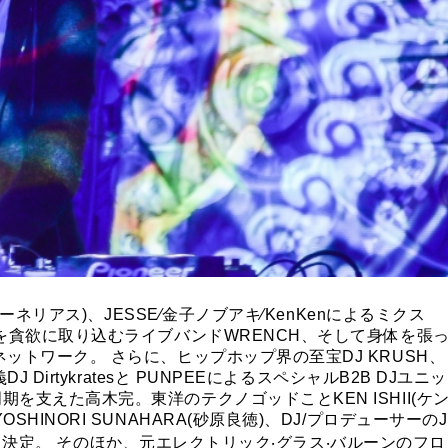
セレブ御
3
クラブが日
TOKYO
IKEAが
4
発中！音
を発表
レコードの
5
Aoyama
コーネリアス)、JESSE∕金子ノブアキ∕KenKenによるミクス
を貪欲に取り込むライブバンドWRENCH、そして身体を張
ットワーク。 さらに、ヒップホップ界の至宝DJ KRUSH、
Dirtykratesと PUNPEEによるスペシャルB2B DJユニッ
を支えた高木完。東洋のテクノゴッドことKEN ISHII(ケ
HINORI SUNAHARA(砂原良徳)、DJ/プロデューサーのJ
の共演も決定。 そのほか、元エレクトリック‧グラス‧バルーンのフロ