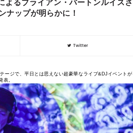
によるブライアン・バートンルイスさ
ンナップが明らかに！
Twitter
T」の2ステージで、平日とは思えない超豪華なライブ&DJイベントが
に発表。
クラベリ
1
のおすすめ
年最新】
ニュージ
2
DJ!?