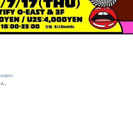
isyugou/
せん。