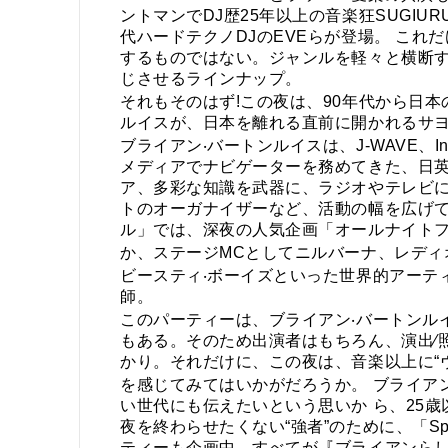
ントマンでDJ歴25年以上の音楽狂SUGIURU
代ハードテクノDJのEVEらが登場。 こ
するものではない。ジャンルを軽々と横断
じさせるラインナップ。
それもそのはず!この夜は、90年代から日
ルイスが、日本を離れる直前に開かれるサ
ブライアン‧バートンルイスは、J-WAVE、I
メディアでナビゲーターを務めてきた、日英
ア、多彩な知識を武器に、ラジオやテレビに
トのオーガナイザーなど、活動の幅を広げて
ル」では、深夜の人気企画「オールナイトフジ」
か、ステージMCとしてニルバーナ、レディ
ビースティ‧ボーイズといった世界的アーテ
師。
このパーティーは、ブライアン‧バートンル
もある。そのため出演者はもちろん、演出∕
かり。それだけに、この夜は、音楽以上に“ウ
を感じてみてはいかがだろうか。 ブライア
い世代にも伝えたいという思いか ら、25
夜を終わらせたくない“強者”のために、「Spo
ティーも企画中。すべてが『ブライアンら