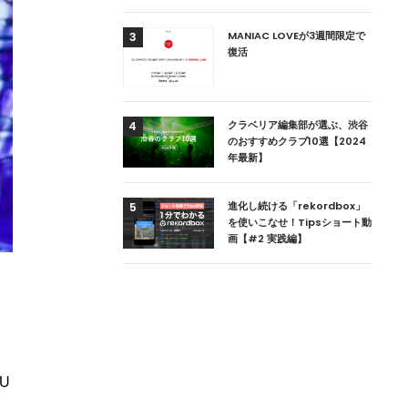
用達、ニューヨークの
MANIAC LOVEが3週間限定で
3
本上陸！ 「1 OAK
復活
」六本木にオープン
DJ用の家具や製品を開
クラベリア編集部が選ぶ、渋谷
4
楽産業に参戦すること
のおすすめクラブ10選【2024
年最新】
ためのDJブース
進化し続ける「rekordbox」
5
 ZEROのこだわり
を使いこなせ！Tipsショート動
画【#2 実践編】
っ
ン
U