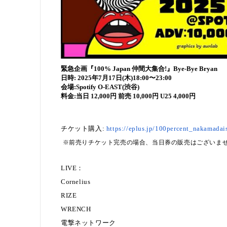
緊急企画『100% Japan 仲間大集合!』Bye-Bye Bryan
日時: 2025年7月17日(木)18:00〜23:00
会場:Spotify O-EAST(渋谷)
料金:当日 12,000円 前売 10,000円 U25 4,000円
チケット購入:
https://eplus.jp/100percent_nakamada
※前売りチケット完売の場合、当日券の販売はございま
LIVE：
Cornelius
RIZE
WRENCH
電撃ネットワーク