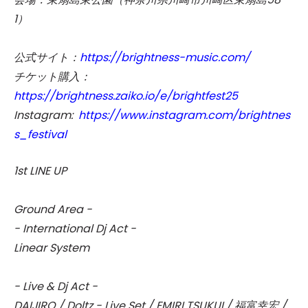
1）
公式サイト：
https://brightness-music.com/
チケット購入：
https://brightness.zaiko.io/e/brightfest25
Instagram:
https://www.instagram.com/brightnes
s_festival
1st LINE UP
Ground Area -
- International Dj Act -
Linear System
- Live & Dj Act -
DAIJIRO / Doltz - Live Set / EMIRI TSUKUI / 福富幸宏 /