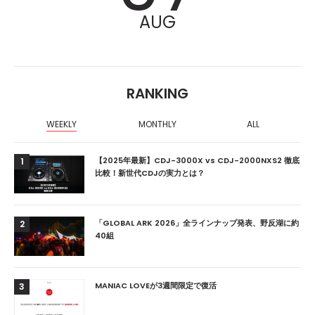
AUG
RANKING
WEEKLY
MONTHLY
ALL
【2025年最新】CDJ-3000X vs CDJ-2000NXS2 徹底
1
比較！新世代CDJの実力とは？
「GLOBAL ARK 2026」全ラインナップ発表、野反湖に約
2
40組
MANIAC LOVEが3週間限定で復活
3