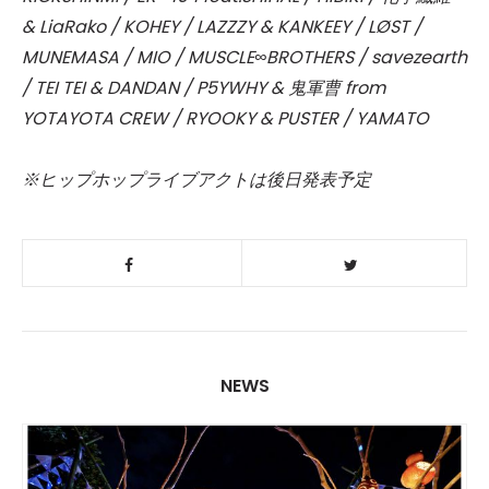
& LiaRako / KOHEY / LAZZZY & KANKEEY / LØST /
MUNEMASA / MIO / MUSCLE∞BROTHERS / savezearth
/ TEI TEI & DANDAN / P5YWHY & 鬼軍曹 from
YOTAYOTA CREW / RYOOKY & PUSTER / YAMATO
※ヒップホップライブアクトは後日発表予定
NEWS