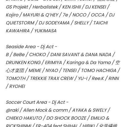
GS Projekt / Herbalistek / KEN ISHII / DJ KENSEI /
Kojiro / MAYURI & Q’HEY / 7e / NOCO / OCCA / DJ
QUIETSTORM / DJ SODEYAMA / SHELLY / TAICHI
KAWAHIRA / YUKIMASA
Seaside Area - Dj Act -
B / BeBe / CHOKO / DANI SAVANT & DANA NADA /
DRUNKEN KONG / ERIMIYA / Karinga & Da Yama / 空
心才楽団 / MEME / NYAO / TENSEI / TOMO HACHIGA /
TOMOTH / TREKKIE TRAX CREW / YU-I / Ree.K / RINN
/ RYOHEI
Soccer Court Area - Dj Act -
@raki / Allen Mock & comm / AYAKA & SWELY /
CHIEKO HAKUTO / DO SHOCK BOOZE / EMILIO &
RICKSHINMI / ER-404 feat.SHIHAL / HIBIKI / 化学繊維