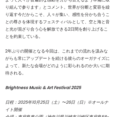
り組んで参ります」とコメント。世界が分断と変容を繰
り返す今だからこそ、人々が集い、感性を分かち合うこ
との尊さを体現するフェスティバルとして、空と海と音
と光が混ざり合う心を解放できる2日間を創り上げるこ
とを約束している。
2年ぶりの開催となる今回は、これまでの流れを汲みな
がらも常にアップデートを続ける彼らのオーガナイズに
よって、新たな会場がどのように彩られるのか大いに期
待される。
Brightness Music & Art Festival 2025
日程：2025年10月25日（土）〜26日（日）※オールナ
イト開催
会場：東扇島東公園（神奈川県川崎市川崎区東扇島58-