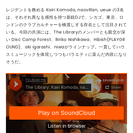
レジデントを務める Kairi Komoda, naovillan, ueue の3名
は、それぞれ異なる感性を持つ新鋭DJで、シカゴ、東京、ロ
ンドンのクラブカルチャーを橋渡しする存在として注目されて
いる。今回の共演には、The Libraryのメンバーとも親交が深
い Disc Camp Forest、Ririko Nishikawa、Hibish(PLAYGR
OUND)、aki igarashi、niwaがラインナップ。一貫してハウ
スミュージックを体現しつつもバラエティに富んだ内容になり
そうだ。