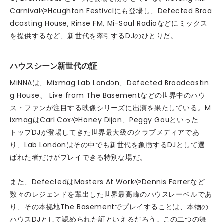
CarnivalやHoughton Festivalにも登場し、Defected Broa
dcasting House, Rinse FM, Mi-Soul Radioなどにミックス
を提供するなど、新世代を牽引するDJのひとりだ。
ハウスシーン新世代の証
MiNNAは、Mixmag Lab London、Defected Broadcastin
g House、 Live from The Basementなどの世界中のハウ
ス・ファンが注目する映像シリーズに出演を果たしている。M
ixmagはCarl CoxやHoney Dijon、Peggy Gouといった
トップDJが登場してきた世界最大級のクラブメディアであ
り、Lab Londonはその中でも新世代を象徴するDJとして選
ばれた者だけがプレイできる特別な場だ。
また、DefectedはMasters At WorkやDennis Ferrerなど
数々のレジェンドを輩出した世界最高峰のハウスレーベルであ
り、その本拠地The Basementでプレイすることは、本物の
ハウスDJとして認められた証といえるだろう。この二つの舞