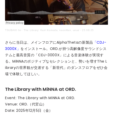
TSUBAKI fm
·
The Library: Kairi Komoda, naovillan, ueue - 25.08.25
さらに当日は、メインフロアにAlphaThetaの新製品
「CDJ-
3000X」
をインストール。ORD.が持つ高解像度サウンドシス
テムと最高音質の「CDJ-3000X」による音楽体験が実現す
る。MiNNAのポジティブなセレクションと、勢いを増すThe L
ibraryの世界観が交差する「新世代」のダンスフロアをぜひ会
場で体験してほしい。
The Library with MiNNA at ORD.
Event: The Library with MiNNA at ORD.
Venue: ORD.（代官山）
Date: 2025年12月5日（金）