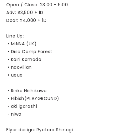
Open / Close: 23:00 – 5:00
Adv: ¥3,500 + 1D
Door: ¥4,000 + 1D
Line Up:
• MiNNA (UK)
• Disc Camp Forest
• Kairi Komoda
• naovillan
• ueue
・Ririko Nishikawa
・Hibish(PLAYGROUND)
・aki igarashi
・niwa
Flyer design: Ryotaro Shinogi