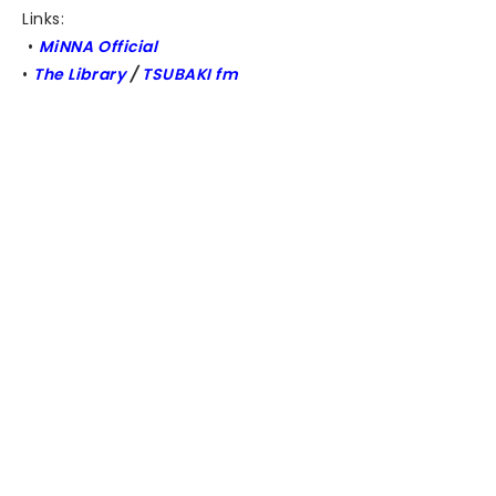
Links:
•
MiNNA Official
•
The Library
/
TSUBAKI fm