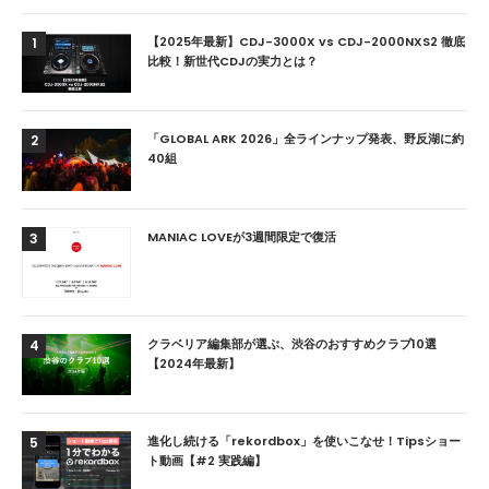
【2025年最新】CDJ-3000X vs CDJ-2000NXS2 徹底
1
比較！新世代CDJの実力とは？
「GLOBAL ARK 2026」全ラインナップ発表、野反湖に約
2
40組
MANIAC LOVEが3週間限定で復活
3
クラベリア編集部が選ぶ、渋谷のおすすめクラブ10選
4
【2024年最新】
進化し続ける「rekordbox」を使いこなせ！Tipsショー
5
ト動画【#2 実践編】