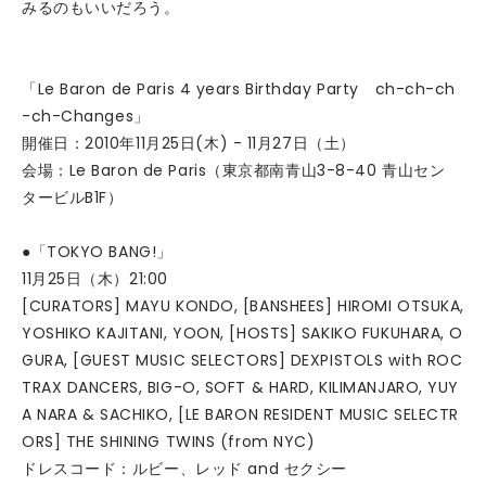
みるのもいいだろう。
「Le Baron de Paris 4 years Birthday Party ch-ch-ch
-ch-Changes」
開催日：2010年11月25日(木) - 11月27日（土）
会場：Le Baron de Paris（東京都南青山3-8-40 青山セン
タービルB1F）
●「TOKYO BANG!」
11月25日（木）21:00
[CURATORS] MAYU KONDO, [BANSHEES] HIROMI OTSUKA,
YOSHIKO KAJITANI, YOON, [HOSTS] SAKIKO FUKUHARA, O
GURA, [GUEST MUSIC SELECTORS] DEXPISTOLS with ROC
TRAX DANCERS, BIG-O, SOFT & HARD, KILIMANJARO, YUY
A NARA & SACHIKO, [LE BARON RESIDENT MUSIC SELECTR
ORS] THE SHINING TWINS (from NYC)
ドレスコード：ルビー、レッド and セクシー