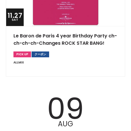
11.27
SAT
Le Baron de Paris 4 year Birthday Party ch-
ch-ch-ch-Changes ROCK STAR BANG!
PICK UP
クーポン
ALLMIX
09
AUG