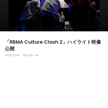
「RBMA Culture Clash 2」ハイライト映像
公開
2010.11.24
TEXT BY:
rei
2010年10月14日、ロンドン市内のライブハウス「Roundhous
e」にて第2回目となる"Red Bull Music Academy Culture
Clash"が開催された。これは、UKの4つのベースサウンドシ
ステムが、ロンドンを代表するレーベルとして、互いのサウン
ドシステムを競い合い、オーディエンスの歓声によって勝者を