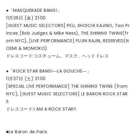
●「MASQUERADE BANG!」
11月26日 (金) 21:00
[GUEST MUSIC SELECTORS] PELI, SHOICHI KAJINO, Two Pr
inces (Rob Judges & Mike Ness), THE SHINING TWINS(fr
om NYC), [LIVE PERFORMANCE] FUJIN RAJIN, RESERVED(N
OEMI & MOMOKO)
ドレスコード:コスチューム、マスク、ヘッドドレス
●「ROCK STAR BANG!―LA GOUCHE―」
11月27日 (土) 21:00
[SPECIAL LIVE PERFORMANCE] THE SHINING TWINS (from
NYC), [GUEST MUSIC SELECTORS] LE BARON ROCK STAR
S
ドレスコード:I AM A ROCK STAR!!
■Le Baron de Paris