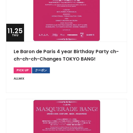
11.25
THU
Le Baron de Paris 4 year Birthday Party ch-
ch-ch-ch-Changes TOKYO BANG!
PICK UP
クーポン
ALLMIX