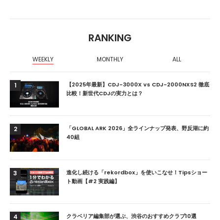
RANKING
WEEKLY
MONTHLY
ALL
【2025年最新】CDJ-3000X vs CDJ-2000NXS2 徹底
1
比較！新世代CDJの実力とは？
「GLOBAL ARK 2026」全ラインナップ発表、野反湖に約
2
40組
進化し続ける「rekordbox」を使いこなせ！Tipsショー
3
ト動画【#2 実践編】
クラベリア編集部が選ぶ、渋谷のおすすめクラブ10選
4