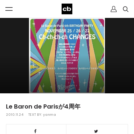
Le Baron de Parisが4周年
2010.11.24
TEXT BY:
yanma