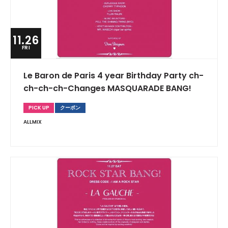
11.26
FRI
Le Baron de Paris 4 year Birthday Party ch-
ch-ch-ch-Changes MASQUARADE BANG!
PICK UP
クーポン
ALLMIX