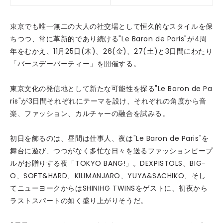
東京でも唯一無二の大人の社交場として恒久的なスタイルを保
ちつつ、常に革新的であり続ける"Le Baron de Paris"が4周
年をむかえ、11月25日(木)、26(金)、27(土)と3日間にわたり
「バースデーパーティー」を開催する。
東京文化の発信地として新たな可能性を探る"Le Baron de Pa
ris"が3日間それぞれにテーマを設け、それぞれの角度から音
楽、ファッション、カルチャーの融合を試みる。
初日を飾るのは、昼間は仕事人、夜は"Le Baron de Paris"を
舞台に遊び、つつがなく多忙な日々を送るファッションピープ
ルがお贈りする夜「TOKYO BANG!」。DEXPISTOLS、BIG-
O、SOFT&HARD、KILIMANJARO、YUYA&SACHIKO、そし
てニューヨークからはSHINIHG TWINSをゲストに、初夜から
ラストスパートの如く盛り上がりそうだ。