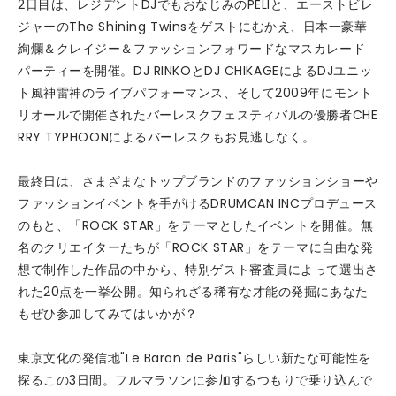
2日目は、レジデントDJでもおなじみのPELIと、エーストビレ
ジャーのThe Shining Twinsをゲストにむかえ、日本一豪華
絢爛＆クレイジー＆ファッションフォワードなマスカレード
パーティーを開催。DJ RINKOとDJ CHIKAGEによるDJユニッ
ト風神雷神のライブパフォーマンス、そして2009年にモント
リオールで開催されたバーレスクフェスティバルの優勝者CHE
RRY TYPHOONによるバーレスクもお見逃しなく。
最終日は、さまざまなトップブランドのファッションショーや
ファッションイベントを手がけるDRUMCAN INCプロデュース
のもと、「ROCK STAR」をテーマとしたイベントを開催。無
名のクリエイターたちが「ROCK STAR」をテーマに自由な発
想で制作した作品の中から、特別ゲスト審査員によって選出さ
れた20点を一挙公開。知られざる稀有な才能の発掘にあなた
もぜひ参加してみてはいかが？
東京文化の発信地"Le Baron de Paris"らしい新たな可能性を
探るこの3日間。フルマラソンに参加するつもりで乗り込んで