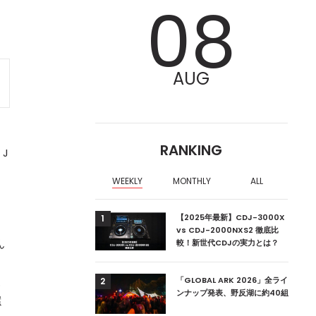
08
AUG
RANKING
 J
WEEKLY
MONTHLY
ALL
ア編集部が選ぶ、渋谷
【2025年最新】CDJ-3000X
1
クラブ10選【2024
vs CDJ-2000NXS2 徹底比
ん
較！新世代CDJの実力とは？
こ
ーランドの新首相は元
「GLOBAL ARK 2026」全ライ
2
ンナップ発表、野反湖に約40組
還