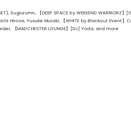
T), Sugiurumn, 【DEEP SPACE by WEEKEND WARRIORZ】[
uichi Hirose, Yusuke Muraki, 【WHITE by Blackout Event】C
ght Raider, 【MADCHESTER LOUNGE】[DJ] Yoda, and more