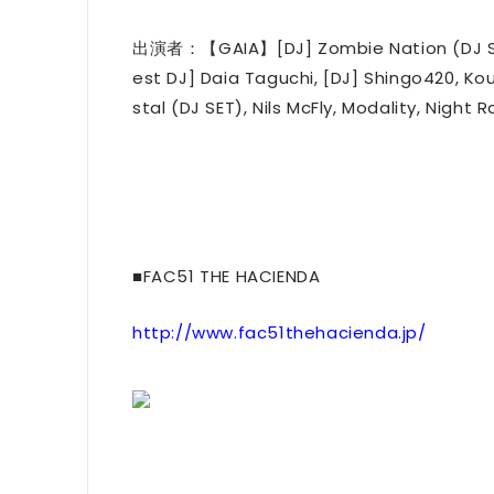
出演者：【GAIA】[DJ] Zombie Nation (DJ SE
est DJ] Daia Taguchi, [DJ] Shingo420, Ko
stal (DJ SET), Nils McFly, Modality, Ni
■FAC51 THE HACIENDA
http://www.fac51thehacienda.jp/