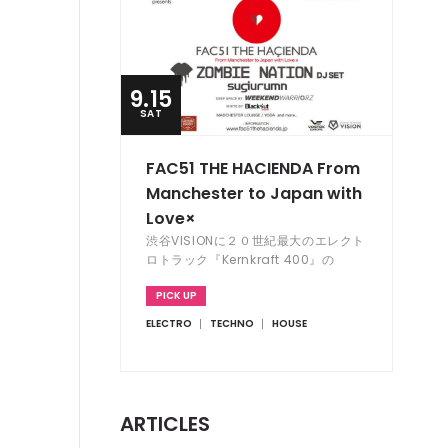
9.15
SAT
FAC51 THE HACIENDA From
Manchester to Japan with
Love×
渋谷VISIONに２０世紀最大のエレクト
ロトラック『Kernkraft 400』の
ZOMBIE NATION降臨！ IBIZAより
PICK UP
SUGIURUMNも帰還し、ハシエンダ大
磯フェスの熱狂が再び！！！
ELECTRO
TECHNO
HOUSE
ARTICLES