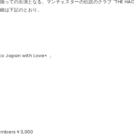
ての出演となる。マンチェスターの伝説のクラブ "THE HACI
詳細は下記のとおり。
セレブ御
3
クラブが日
TOKYO
IKEAが
4
発中！音
を発表
to Japan with Love× 」
レコードの
5
Aoyama
embers￥3,000