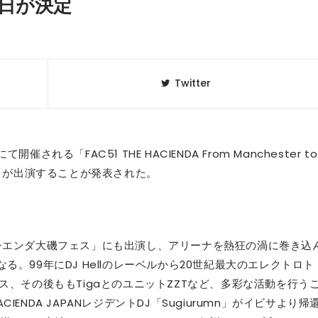
再来日が決定
Twitter
にて開催される「FAC51 THE HACIENDA From Manchester to
ation」が出演することが発表された。
クラベリ
1
のおすすめ
た「ハシエンダ大磯フェス」にも出演し、アリーナを熱狂の渦に巻き込
年最新】
。99年にDJ Hellのレーベルから20世紀最大のエレクトロト
リリース、その後ももTigaとのユニットZZTなど、多彩な活動を行う
ニュージ
2
DJ!?
NDA JAPANレジデントDJ「Sugiurumn」がイビサより帰