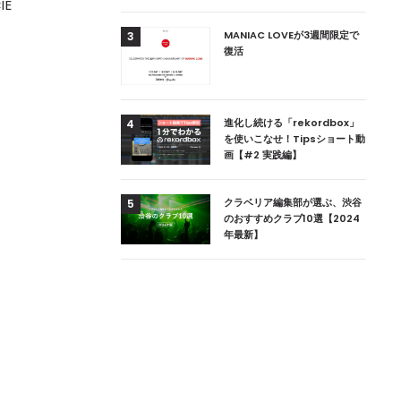
E
用達、ニューヨークの
MANIAC LOVEが3週間限定で
3
本上陸！ 「1 OAK
復活
」六本木にオープン
DJ用の家具や製品を開
進化し続ける「rekordbox」
4
楽産業に参戦すること
を使いこなせ！Tipsショート動
画【#2 実践編】
ためのDJブース
クラベリア編集部が選ぶ、渋谷
5
 ZEROのこだわり
のおすすめクラブ10選【2024
年最新】