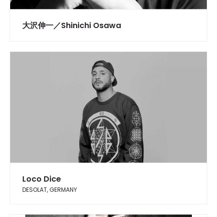
大沢伸一／Shinichi Osawa
Loco Dice
DESOLAT, GERMANY