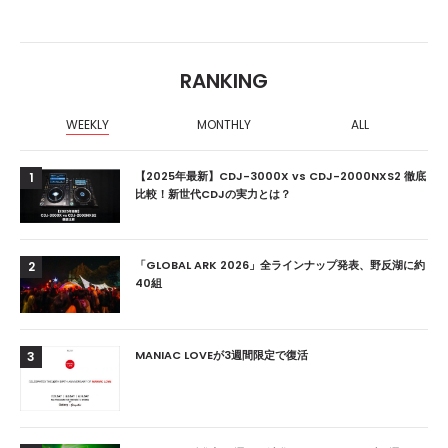
RANKING
WEEKLY
MONTHLY
ALL
【2025年最新】CDJ-3000X vs CDJ-2000NXS2 徹底
1
比較！新世代CDJの実力とは？
「GLOBAL ARK 2026」全ラインナップ発表、野反湖に約
2
40組
MANIAC LOVEが3週間限定で復活
3