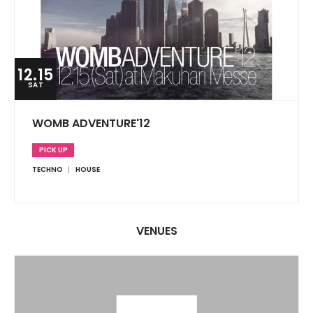
12.15
SAT
WOMB ADVENTURE'12
PICK UP
TECHNO
HOUSE
VENUES