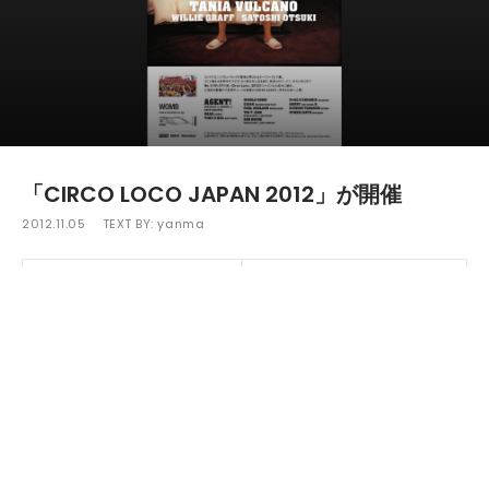
「CIRCO LOCO JAPAN 2012」が開催
2012.11.05
TEXT BY:
yanma
ダンスミュージックの聖地と呼ばれる"スペイン・イビサ島。
そこに集まる世界中のクラウドから絶大な人気を誇り、数多く
のパーティーがひしめく中でNo.1の呼び声の高いCIRCO LOC
O。そんなCIRCO LOCOが今年も日本へ上陸する。
今回開催が予定されているのは、渋谷"WOMB"。出演者に