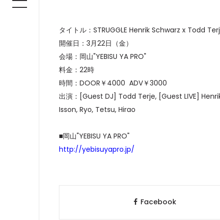
タイトル：STRUGGLE Henrik Schwarz x Todd Ter
開催日：3月22日（金）
会場：岡山"YEBISU YA PRO"
料金：22時
時間：DOOR￥4000 ADV￥3000
出演：[Guest DJ] Todd Terje, [Guest LIVE] Henrik 
Isson, Ryo, Tetsu, Hirao
■岡山"YEBISU YA PRO"
http://yebisuyapro.jp/
Facebook