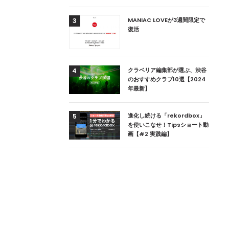
用達、ニューヨークの
MANIAC LOVEが3週間限定で
3
本上陸！ 「1 OAK
復活
」六本木にオープン
DJ用の家具や製品を開
クラベリア編集部が選ぶ、渋谷
4
楽産業に参戦すること
のおすすめクラブ10選【2024
年最新】
ためのDJブース
進化し続ける「rekordbox」
5
 ZEROのこだわり
を使いこなせ！Tipsショート動
画【#2 実践編】