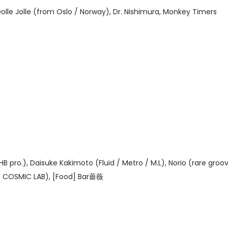
le Jolle (from Oslo / Norway), Dr. Nishimura, Monkey Timers
 pro.), Daisuke Kakimoto (Fluid / Metro / M.L), Norio (rare groo
 / COSMIC LAB), [Food] Bar薔薇