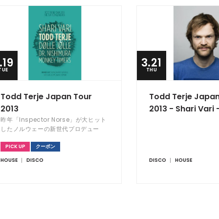
.19
3.21
TUE
THU
Todd Terje Japan Tour
Todd Terje Japan
2013
2013 - Shari Vari 
昨年「Inspector Norse」が大ヒット
したノルウェーの新世代プロデュー
サー／DJ、Todd Terjeがパーティ
PICK UP
クーポン
Shari Variを一緒に開催している相棒
Dølle Jølleと共に来日！
HOUSE
DISCO
DISCO
HOUSE