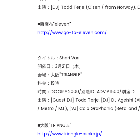
出演：[DJ] Todd Terje (Olsen / from Norway), Dol
■西麻布"eleven"
http://www.go-to-eleven.com/
タイトル：Shari Vari
開催日：3月21日（木）
会場：大阪"TRIANGLE"
料金：19時
時間：DOOR￥2000/別途1D ADV￥1500/別途1D
出演：[Guest DJ] Todd Terje, [DJ] DJ Ageishi (AHB
/ Metro / M.L), [VJ] Colo GraPhonic (BetaLand
■大阪"TRIANGLE"
http://www.triangle-osaka.jp/