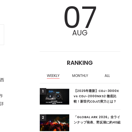
07
AUG
RANKING
WEEKLY
MONTHLY
ALL
）西
ア編集部が選ぶ、渋谷
【2025年最新】CDJ-3000X
1
作
クラブ10選【2024
vs CDJ-2000NXS2 徹底比
較！新世代CDJの実力とは？
。詳
ーランドの新首相は元
「GLOBAL ARK 2026」全ライ
2
ンナップ発表、野反湖に約40組