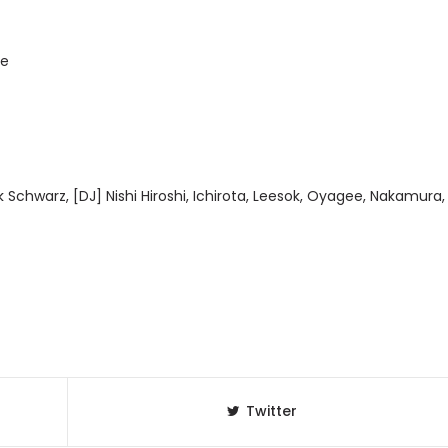
je
Schwarz, [DJ] Nishi Hiroshi, Ichirota, Leesok, Oyagee, Nakamura,
Twitter