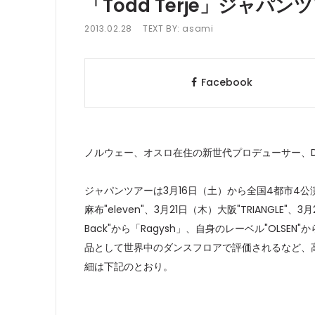
「Todd Terje」ジャパ
2013.02.28
TEXT BY:
asami
Facebook
ノルウェー、オスロ在住の新世代プロデューサー、DJで
ジャパンツアーは3月16日（土）から全国4都市4公演で開催
麻布"eleven"、3月21日（木）大阪"TRIANGLE"、
Back"から「Ragysh」、自身のレーベル"OLSEN"か
品として世界中のダンスフロアで評価されるなど、高い
細は下記のとおり。