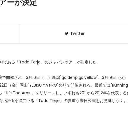
ンツアーが決定
Twitter
ある「Todd Terje」のジャパンツアーが決定した。
され、3月16日（土）新潟"goldenpigs yellow"、3月19日（火
3月22日（金）岡山"YEBISU YA PRO"の順で開催される。最近では"Running
クラベリ
1
ら「It’s The Arps 」をリリースし、いずれも2011から2012年を代表する
のおすすめ
年最新】
評価を得ている「Todd Terje」の貴重な来日公演をお見逃しなく
ニュージ
2
DJ!?