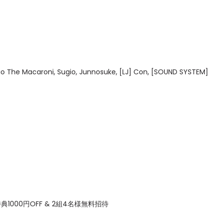
セレブ御
3
クラブが日
TOKYO
IKEAが
4
rio The Macaroni, Sugio, Junnosuke, [LJ] Con, [SOUND SYSTEM]
発中！音
を発表
レコードの
5
Aoyama
典1000円OFF & 2組4名様無料招待