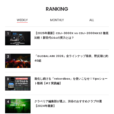
RANKING
WEEKLY
MONTHLY
ALL
【2025年最新】CDJ-3000X vs CDJ-2000NXS2 徹底
1
比較！新世代CDJの実力とは？
「GLOBAL ARK 2026」全ラインナップ発表、野反湖に約
2
40組
進化し続ける「rekordbox」を使いこなせ！Tipsショー
3
ト動画【#2 実践編】
クラベリア編集部が選ぶ、渋谷のおすすめクラブ10選
4
【2024年最新】