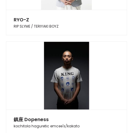
RYO-Z
RIP SLYME / TERIYAKI BOYZ
鎮座 Dopeness
kochitola haguretic emcee's/kakato