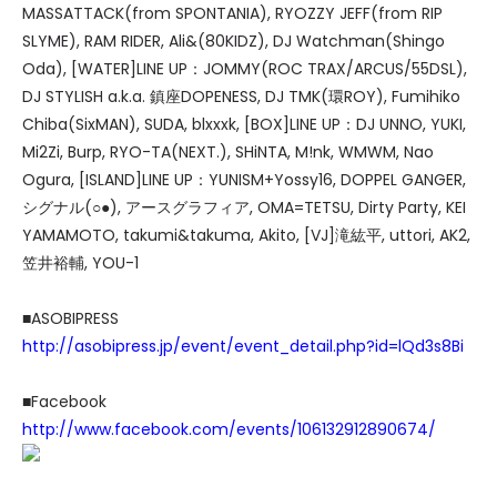
MASSATTACK(from SPONTANIA), RYOZZY JEFF(from RIP
SLYME), RAM RIDER, Ali&(80KIDZ), DJ Watchman(Shingo
Oda), [WATER]LINE UP：JOMMY(ROC TRAX/ARCUS/55DSL),
DJ STYLISH a.k.a. 鎮座DOPENESS, DJ TMK(環ROY), Fumihiko
Chiba(SixMAN), SUDA, blxxxk, [BOX]LINE UP：DJ UNNO, YUKI,
Mi2Zi, Burp, RYO-TA(NEXT.), SHiNTA, M!nk, WMWM, Nao
Ogura, [ISLAND]LINE UP：YUNISM+Yossy16, DOPPEL GANGER,
シグナル(○●), アースグラフィア, OMA=TETSU, Dirty Party, KEI
YAMAMOTO, takumi&takuma, Akito, [VJ]滝紘平, uttori, AK2,
笠井裕輔, YOU-1
■ASOBIPRESS
http://asobipress.jp/event/event_detail.php?id=lQd3s8Bi
■Facebook
http://www.facebook.com/events/106132912890674/