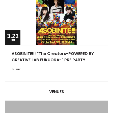
3.22
FRI
ASOBINITE!!! "The Creators-POWERED BY
CREATIVE LAB FUKUOKA-" PRE PARTY
ALLMIX
VENUES