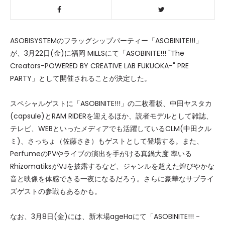
ASOBISYSTEMのフラッグシップパーティー「ASOBINITE!!!」
が、3月22日(金)に福岡 MILLSにて「ASOBINITE!!! "The
Creators-POWERED BY CREATIVE LAB FUKUOKA-" PRE
PARTY」として開催されることが決定した。
スペシャルゲストに「ASOBINITE!!!」の二枚看板、中田ヤスタカ
(capsule)とRAM RIDERを迎えるほか、読者モデルとして雑誌、
テレビ、WEBといったメディアでも活躍しているCLM(中田クル
ミ)、さっちょ（佐藤さき）もゲストとして登場する。また、
PerfumeのPVやライブの演出を手がける真鍋大度 率いる
RhizomatiksがVJを披露するなど、ジャンルを超えた煌びやかな
音と映像を体感できる一夜になるだろう。さらに豪華なサプライ
ズゲストの参戦もあるかも。
なお、3月8日(金)には、新木場ageHaにて「ASOBINITE!!! -