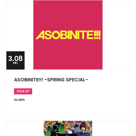
3.08
FRI
ASOBINITE!!! -SPRING SPECIAL-
PICK UP
ALLMIX