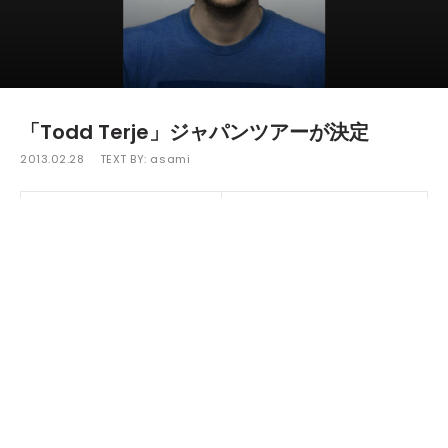
「Todd Terje」ジャパンツアーが決定
2013.02.28
TEXT BY:
asami
ノルウェー、オスロ在住の新世代プロデューサー、DJである
「Todd Terje」のジャパンツアーが決定した。
ジャパンツアーは3月16日（土）から全国4都市4公演で開催さ
れ、3月16日（土）新潟"goldenpigs yellow"、3月19日（火）西
麻布"eleven"、3月21日（木）大阪"TRIANGLE"、3月22日（金）
岡山"YEBISU YA PRO"の順で開催される。最近では"Running