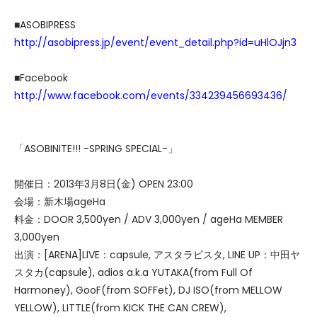
■ASOBIPRESS
http://asobipress.jp/event/event_detail.php?id=uHlOJjn3
■Facebook
http://www.facebook.com/events/334239456693436/
「ASOBINITE!!! -SPRING SPECIAL-」
開催日：2013年3月8日(金) OPEN 23:00
会場：新木場ageHa
料金：DOOR 3,500yen / ADV 3,000yen / ageHa MEMBER
3,000yen
出演：[ARENA]LIVE：capsule, アスタラビスタ, LINE UP：中田ヤ
スタカ(capsule), adios a.k.a YUTAKA(from Full Of
Harmoney), GooF(from SOFFet), DJ ISO(from MELLOW
YELLOW), LITTLE(from KICK THE CAN CREW),