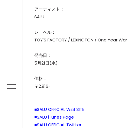
アーティスト：
SALU
レーベル：
TOY’S FACTORY / LEXINGTON / One Year War
発売日：
5月21日(水)
価格：
￥2,916-
■SALU OFFICIAL WEB SITE
■SALU iTunes Page
■SALU OFFICIAL Twitter