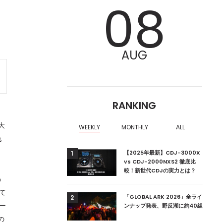
08
AUG
RANKING
た大
WEEKLY
MONTHLY
ALL
れ
ア編集部が選ぶ、渋谷
【2025年最新】CDJ-3000X
1
クラブ10選【2024
vs CDJ-2000NXS2 徹底比
較！新世代CDJの実力とは？
っ
て
ーランドの新首相は元
「GLOBAL ARK 2026」全ライ
2
ー
ンナップ発表、野反湖に約40組
の