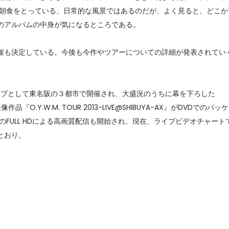
で朝食をとっている、日常的な風景ではあるのだが、よく見ると、どこか
セレブ御
3
のアルバムの中身が気になるところである。
クラブが日
TOKYO
も決定している。今後も今作やツアーについての詳細が発表されてい
IKEAが
4
発中！音
を発表
イブとして東名阪の３都市で開催され、大盛況のうちに幕を下ろした
作品『O.Y.W.M. TOUR 2013-LIVE@SHIBUYA-AX』がDVDでのパッ
レコードの
5
でのFULL HDによる高画質配信も開始され、現在、ライブビデオチャート
Aoyama
とおり。