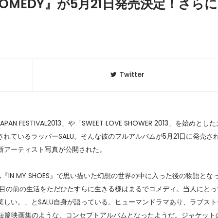
OMEDY』が5月21日発売決定！さらに
Twitter
N FESTIVAL2013」や「SWEET LOVE SHOWER 2013」を始めとし
れているラッパーSALU。そんな彼のフルアルバムが5月21日に発売さ
新アーティスト写真が公開された。
クラベリ
1
のおすすめ
年最新】
『IN MY SHOES』で思い描いた幻想の世界の中に入った後の物語とな
が目の前の生活をただひたすらに生きる様はまるでコメディ。当人にとっ
ニュージ
2
しい。」とSALU自身が語っている。ヒューマンドラマあり、ラブスト
DJ!?
の短篇映画集のような、コンセプトアルバムとなったようだ。ジャケット