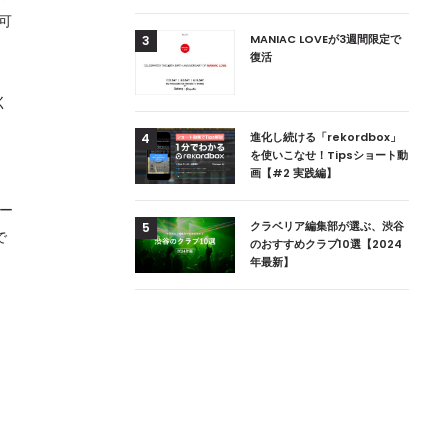
可
用達、ニューヨークの
MANIAC LOVEが3週間限定で
3
本上陸！ 「1 OAK
復活
」六本木にオープン
く
DJ用の家具や製品を開
進化し続ける「rekordbox」
4
楽産業に参戦すること
を使いこなせ！Tipsショート動
画【#2 実践編】
ケー
ためのDJブース
クラベリア編集部が選ぶ、渋谷
5
で
 ZEROのこだわり
のおすすめクラブ10選【2024
年最新】