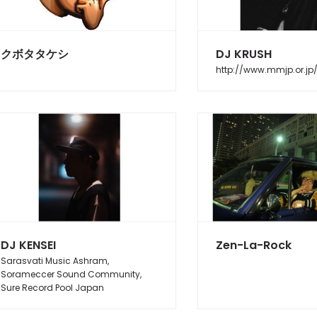
クボタタケシ
DJ KRUSH
http://www.mmjp.or.jp
DJ KENSEI
Zen-La-Rock
Sarasvati Music Ashram,
Sorameccer Sound Community,
Sure Record Pool Japan