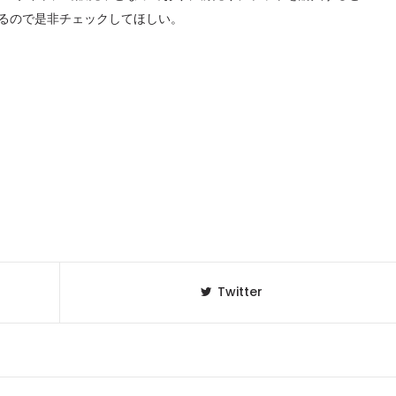
がもらえるので是非チェックしてほしい。
セレブ御
3
クラブが日
TOKYO
IKEAが
4
発中！音
を発表
レコードの
5
Aoyama
Twitter