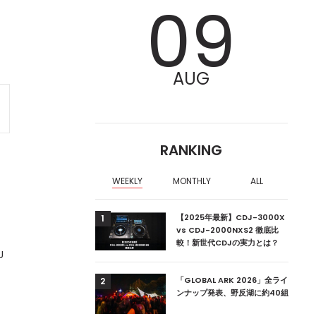
09
AUG
RANKING
日
WEEKLY
MONTHLY
ALL
ア編集部が選ぶ、渋谷
【2025年最新】CDJ-3000X
1
クラブ10選【2024
vs CDJ-2000NXS2 徹底比
較！新世代CDJの実力とは？
U
ーランドの新首相は元
「GLOBAL ARK 2026」全ライ
2
ンナップ発表、野反湖に約40組