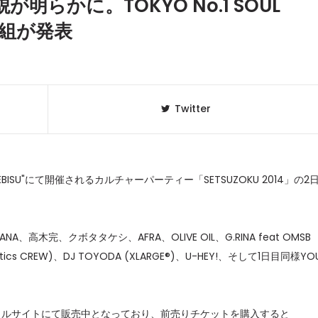
貌が明らかに。TOKYO No.1 SOUL
0組が発表
Twitter
BISU"にて開催されるカルチャーパーティー「SETSUZOKU 2014」の2
クラベリ
1
のおすすめ
ANA、高木完、クボタタケシ、AFRA、OLIVE OIL、G.RINA feat OMSB
年最新】
x Poetics CREW)、DJ TOYODA (XLARGE®)、U-HEY!、そして1日目同様YO
ニュージ
2
DJ!?
ィシャルサイトにて販売中となっており、前売りチケットを購入すると