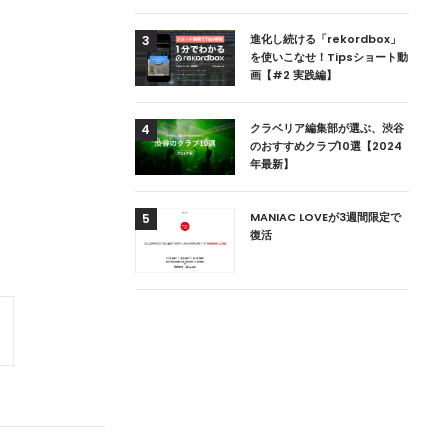
用達、ニューヨークの
進化し続ける「rekordbox」
3
本上陸！ 「1 OAK
を使いこなせ！Tipsショート動
」六本木にオープン
画【#2 実践編】
DJ用の家具や製品を開
クラベリア編集部が選ぶ、渋谷
4
楽産業に参戦すること
のおすすめクラブ10選【2024
年最新】
ためのDJブース
MANIAC LOVEが3週間限定で
5
 ZEROのこだわり
復活