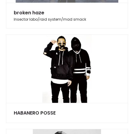
broken haze
Insector labo/raid system/mad smack
HABANERO POSSE