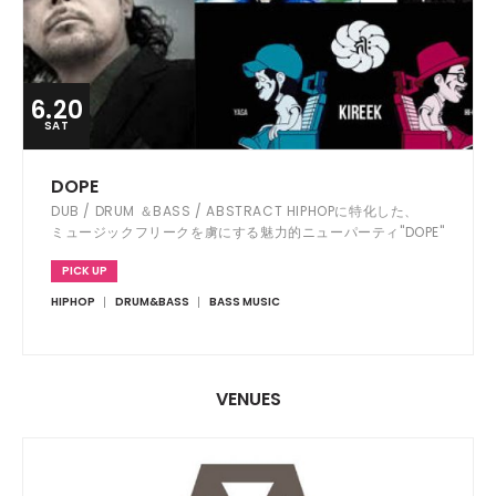
6.20
SAT
DOPE
DUB / DRUM ＆BASS / ABSTRACT HIPHOPに特化した、
ミュージックフリークを虜にする魅力的ニューパーティ"DOPE"
PICK UP
HIPHOP
DRUM&BASS
BASS MUSIC
VENUES