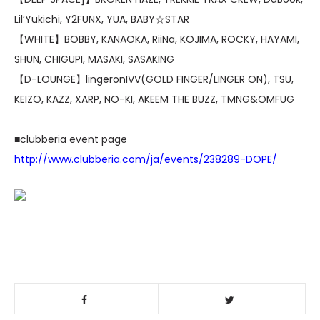
Lil’Yukichi, Y2FUNX, YUA, BABY☆STAR
【WHITE】BOBBY, KANAOKA, RiiNa, KOJIMA, ROCKY, HAYAMI,
SHUN, CHIGUPI, MASAKI, SASAKING
【D-LOUNGE】lingeronIVV(GOLD FINGER/LINGER ON), TSU,
KEIZO, KAZZ, XARP, NO-KI, AKEEM THE BUZZ, TMNG&OMFUG
■clubberia event page
http://www.clubberia.com/ja/events/238289-DOPE/