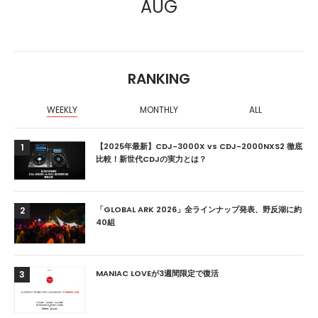
AUG
RANKING
WEEKLY
MONTHLY
ALL
【2025年最新】CDJ-3000X vs CDJ-2000NXS2 徹底
1
比較！新世代CDJの実力とは？
「GLOBAL ARK 2026」全ラインナップ発表、野反湖に約
2
40組
MANIAC LOVEが3週間限定で復活
3