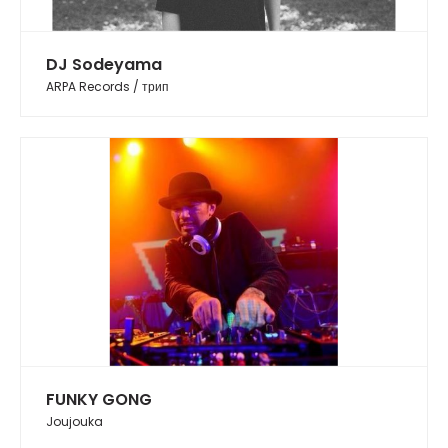
DJ Sodeyama
ARPA Records / трип
FUNKY GONG
Joujouka