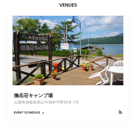
VENUES
撫岳荘キャンプ場
山梨県南都留郡山中湖村平野508−113
EVENT SCHEDULE