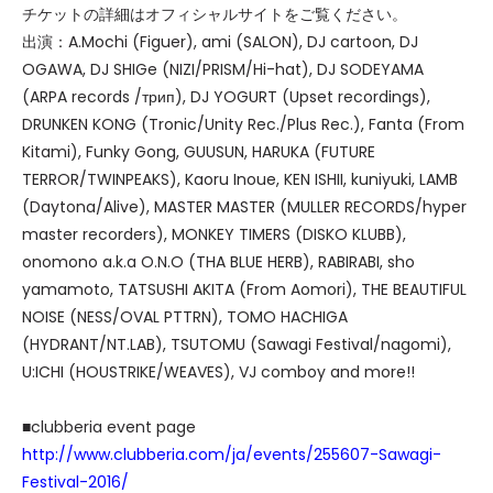
チケットの詳細はオフィシャルサイトをご覧ください。
出演：A.Mochi (Figuer), ami (SALON), DJ cartoon, DJ
OGAWA, DJ SHIGe (NIZI/PRISM/Hi-hat), DJ SODEYAMA
(ARPA records /трип), DJ YOGURT (Upset recordings),
DRUNKEN KONG (Tronic/Unity Rec./Plus Rec.), Fanta (From
Kitami), Funky Gong, GUUSUN, HARUKA (FUTURE
TERROR/TWINPEAKS), Kaoru Inoue, KEN ISHII, kuniyuki, LAMB
(Daytona/Alive), MASTER MASTER (MULLER RECORDS/hyper
master recorders), MONKEY TIMERS (DISKO KLUBB),
onomono a.k.a O.N.O (THA BLUE HERB), RABIRABI, sho
yamamoto, TATSUSHI AKITA (From Aomori), THE BEAUTIFUL
NOISE (NESS/OVAL PTTRN), TOMO HACHIGA
(HYDRANT/NT.LAB), TSUTOMU (Sawagi Festival/nagomi),
U:ICHI (HOUSTRIKE/WEAVES), VJ comboy and more!!
■clubberia event page
http://www.clubberia.com/ja/events/255607-Sawagi-
Festival-2016/