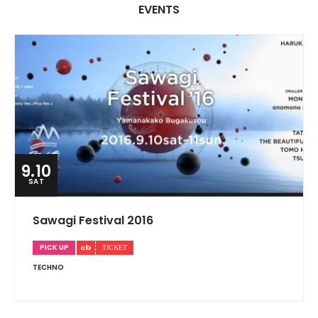
EVENTS
9.10
SAT
Sawagi Festival 2016
PICK UP
TECHNO