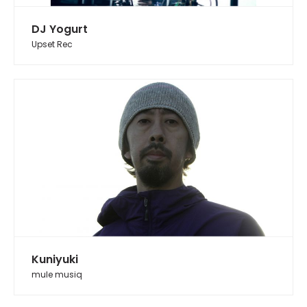
DJ Yogurt
Upset Rec
Kuniyuki
mule musiq