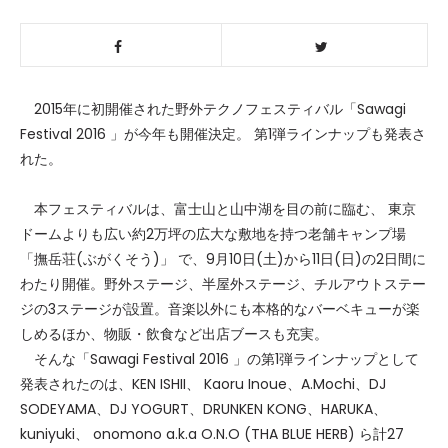
2015年に初開催された野外テクノフェスティバル「Sawagi
Festival 2016 」が今年も開催決定。 第1弾ラインナップも発表さ
れた。
本フェスティバルは、富士山と山中湖を目の前に臨む、 東京
ドームよりも広い約2万坪の広大な敷地を持つ老舗キャンプ場
「撫岳荘(ぶがくそう)」 で、9月10日(土)から11日(日)の2日間に
わたり開催。野外ステージ、半屋外ステージ、チルアウトステー
ジの3ステージが設置。音楽以外にも本格的なバーベキューが楽
しめるほか、物販・飲食など出店ブースも充実。
そんな「Sawagi Festival 2016 」の第1弾ラインナップとして
発表されたのは、KEN ISHII、 Kaoru Inoue、A.Mochi、DJ
SODEYAMA、DJ YOGURT、DRUNKEN KONG、HARUKA、
kuniyuki、 onomono a.k.a O.N.O (THA BLUE HERB) ら計27