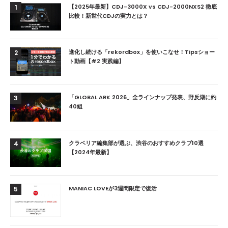
【2025年最新】CDJ-3000X vs CDJ-2000NXS2 徹底
1
比較！新世代CDJの実力とは？
進化し続ける「rekordbox」を使いこなせ！Tipsショー
2
ト動画【#2 実践編】
「GLOBAL ARK 2026」全ラインナップ発表、野反湖に約
3
40組
クラベリア編集部が選ぶ、渋谷のおすすめクラブ10選
4
【2024年最新】
MANIAC LOVEが3週間限定で復活
5