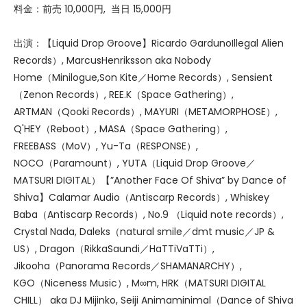
料金：前売 10,000円, 当日 15,000円
出演：【Liquid Drop Groove】Ricardo GardunoIllegal Alien
Records）, MarcusHenriksson aka Nobody
Home（Minilogue,Son Kite／Home Records）, Sensient
（Zenon Records）, REE.K（Space Gathering）,
ARTMAN（Qooki Records）, MAYURI（METAMORPHOSE）,
Q'HEY（Reboot）, MASA（Space Gathering）,
FREEBASS（MoV）, Yu-Ta（RESPONSE）,
NOCO（Paramount）, YUTA（Liquid Drop Groove／
MATSURI DIGITAL）【”Another Face Of Shiva” by Dance of
Shiva】Calamar Audio（Antiscarp Records）, Whiskey
Baba（Antiscarp Records）, No.9 （Liquid note records）,
Crystal Nada, Daleks（natural smile／dmt music／JP &
US）, Dragon（RikkaSaundi／HaTTiVaTTi）,
Jikooha（Panorama Records／SHAMANARCHY）,
KGO（Niceness Music）, M∞m, HRK（MATSURI DIGITAL
CHILL） aka DJ Mijinko, Seiji Animaminimal（Dance of Shiva