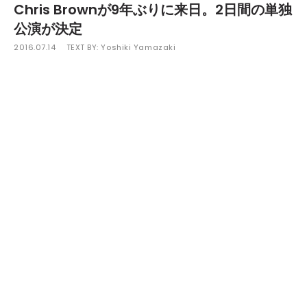
Chris Brownが9年ぶりに来日。2日間の単独
公演が決定
2016.07.14
TEXT BY:
Yoshiki Yamazaki
これまでグラミー賞を含む40にもおよぶ数々の賞を手にして
きたR&B界のスーパースターChris Brownが、9月26日（月）と
27日（火）の2日間にわたり東京国際フォーラムホールAで来日
公演を開催する。
彼が来日するのは実に9年ぶり。前回は、2枚目のアルバム
『Exclusive』のリリースプロモーションのため、2007年10月に
渋谷O-EASTで一夜限りのショウケースを開催。会場に集まった
多くのファンの期待に応えた。
昨年にデビュー10周年を迎え、通算7枚目のオリジナルアルバ
ム『ロイヤルティ』を発売した彼。今年の5月5日（木・祝日）の