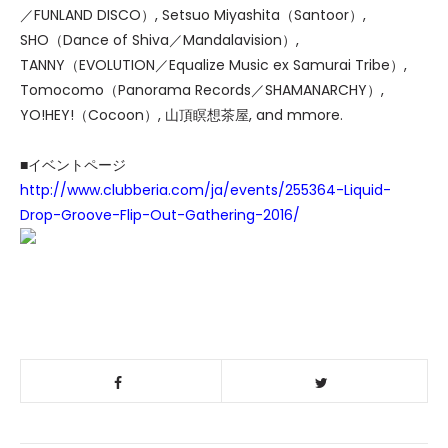
／FUNLAND DISCO）, Setsuo Miyashita（Santoor）,
SHO（Dance of Shiva／Mandalavision）,
TANNY（EVOLUTION／Equalize Music ex Samurai Tribe）,
Tomocomo（Panorama Records／SHAMANARCHY）,
YO!HEY!（Cocoon）, 山頂瞑想茶屋, and mmore.
■イベントページ
http://www.clubberia.com/ja/events/255364-Liquid-
Drop-Groove-Flip-Out-Gathering-2016/