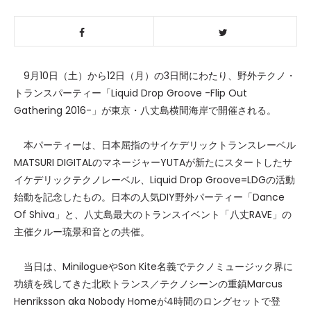
9月10日（土）から12日（月）の3日間にわたり、野外
テクノ・
トランス
パーティー「Liquid Drop Groove -Flip Out
Gathering 2016-」が東京・八丈島横間海岸で開催される。
本パーティーは、日本屈指のサイケデリックトランスレーベル
MATSURI DIGITALのマネージャーYUTAが新たにスタートした
サ
イケデリックテクノレーベル
、Liquid Drop Groove=LDGの活動
始動を記念したもの。日本の人気DIY野外パーティー「Dance
Of Shiva」と、八丈島最大のトランスイベント「八丈RAVE」の
主催クルー琉景和音との共催。
当日は、MinilogueやSon Kite名義でテクノミュージック界に
功績を残してきた北欧トランス／テクノシーンの重鎮Marcus
Henriksson aka Nobody Homeが4時間のロングセットで登