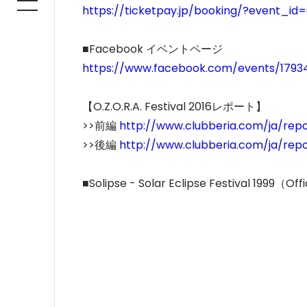
https://ticketpay.jp/booking/?event_id
■Facebook イベントページ
https://www.facebook.com/events/179
【O.Z.O.R.A. Festival 2016レポート】
>>前編
http://www.clubberia.com/ja/rep
>>後編
http://www.clubberia.com/ja/re
■Solipse - Solar Eclipse Festival 1999（Off