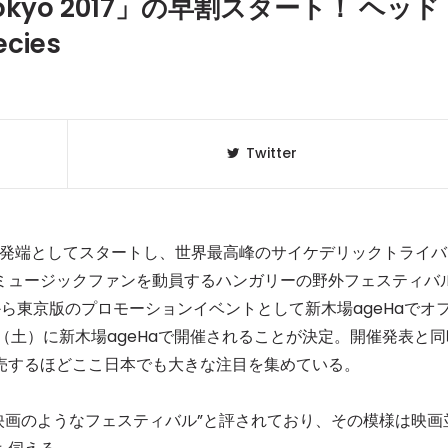
 in Tokyo 2017」の早割スタート！ ヘッド
cies
Twitter
e」を発端としてスタートし、世界最高峰のサイケデリックトライバ
ミュージックファンを動員するハンガリーの野外フェスティバ
、2015年から東京版のプロモーションイベントとして新木場ageHaでオ
クラベリ
1
のおすすめ
（土）に新木場ageHaで開催されることが決定。開催発表と同
年最新】
売するほどここ日本でも大きな注目を集めている。
ニュージ
2
DJ!?
でもっとも映画のようなフェスティバル”と評されており、その模様は映画