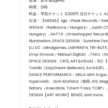
会場：新木場ageHa
時間：21時
料金：早割チケット 3,000円 当日チケット 4,
出演：【ARENA】Ajja（Peak Records／Switze
WEGHA（Radiozora／Hungary）, Justin Ch
Hungary）, HATTA（Grasshopper Records
Illumination, SPACE DESIGN：Sunshine F
DJ SO（Mindgames, LABYRINTH, TRI-BUTE
Drop Groove／Matsuri Digital）, TAKU（G
SPACE DESIGN：CK13, ART&VISUAL：6介【B
Toshiki（DayDream Believers, Arch420）, 
DANCE PERFORMANCE：MILLA with Arg
Supervoid）, Goh Kitahara（無限, A1S, Mag
Nataru（Anecdote, Totem Traxx, TCBP
DESIGN【ART WORK】BENZE, and more.