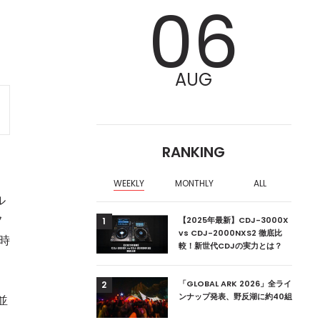
06
AUG
RANKING
WEEKLY
MONTHLY
ALL
ル
フ
ア編集部が選ぶ、渋谷
【2025年最新】CDJ-3000X
1
クラブ10選【2024
vs CDJ-2000NXS2 徹底比
時
較！新世代CDJの実力とは？
ーランドの新首相は元
「GLOBAL ARK 2026」全ライ
2
ンナップ発表、野反湖に約40組
並