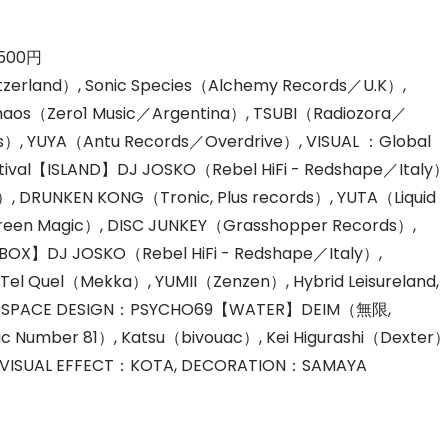
500円
rland）, Sonic Species（Alchemy Records／U.K）,
aos（Zero1 Music／Argentina）, TSUBI（Radiozora／
）, YUYA（Antu Records／Overdrive）, VISUAL ：Global
estival【ISLAND】DJ JOSKO（Rebel HiFi - Redshape／Italy）
）, DRUNKEN KONG（Tronic, Plus records）, YUTA（Liquid
reen Magic）, DISC JUNKEY（Grasshopper Records）,
OX】DJ JOSKO（Rebel HiFi - Redshape／Italy）,
Tel Quel（Mekka）, YUMII（Zenzen）, Hybrid Leisureland,
us, SPACE DESIGN：PSYCHO69【WATER】DEIM（無限,
ic Number 81）, Katsu（bivouac）, Kei Higurashi（Dexter）
）, VISUAL EFFECT：KOTA, DECORATION：SAMAYA