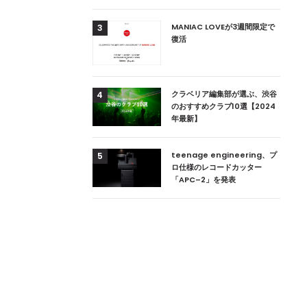
用達、ニューヨークの
MANIAC LOVEが3週間限定で
3
本上陸！ 「1 OAK
復活
」六本木にオープン
DJ用の家具や製品を開
クラベリア編集部が選ぶ、渋谷
4
楽産業に参戦すること
のおすすめクラブ10選【2024
年最新】
ためのDJブース
teenage engineering、プ
5
 ZEROのこだわり
ロ仕様のレコードカッター
「APC–2」を発表