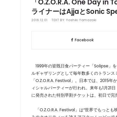
「O.Z.O.R.A. One Day
ライナーはAjjaとSonic Spe
2016.12.01
TEXT BY:
Yoshiki Yamazaki
Facebook
1999年の皆既日食パーティー「Solips
ルギャザリングとして毎年数多くのトランス
「O.Z.O.R.A. Festival」。日本では
ィシャルパーティーが行われ、来年も1月21日
に発売された特別早割チケットは、初日で完
「O.Z.O.R.A. Festival」は“世界