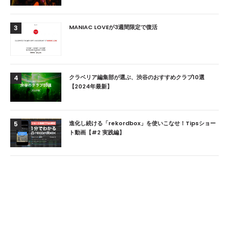
MANIAC LOVEが3週間限定で復活
3
クラベリア編集部が選ぶ、渋谷のおすすめクラブ10選
4
【2024年最新】
進化し続ける「rekordbox」を使いこなせ！Tipsショー
5
ト動画【#2 実践編】