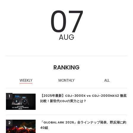
07
AUG
RANKING
WEEKLY
MONTHLY
ALL
【2025年最新】CDJ-3000X vs CDJ-2000NXS2 徹底
1
比較！新世代CDJの実力とは？
「GLOBAL ARK 2026」全ラインナップ発表、野反湖に約
2
40組