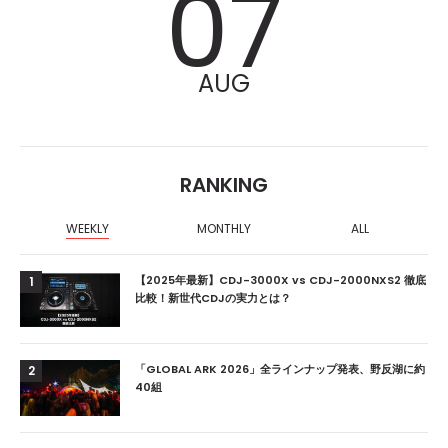
07
AUG
RANKING
WEEKLY
MONTHLY
ALL
【2025年最新】CDJ-3000X vs CDJ-2000NXS2 徹底
1
比較！新世代CDJの実力とは？
「GLOBAL ARK 2026」全ラインナップ発表、野反湖に約
2
40組