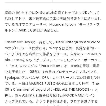
13歳の頃からすでにDr Scratch名義でヒップホップDJとして
活躍しており、未だ最前線にて常に実験的音楽を世に送り出し
ている奇才プロデューサー、Maurice Fulton（モーリス・フ
ルトン）がUKより来日が決定した。
Basement Boysの一員として、Ultra NateやCrystal Wate
rsのプロデュースに携わり、Warpをはじめ、良質な名門レー
ベルより様々な名義にて作品をリリース。自身のレーベルBub
ble Teaseを立ち上げ、プロデュースしたパンク・ボーカリス
ト「MU」のシングル「Paris Hilton」は、bjorkを筆頭に世界
中を圧巻した。 08年には自身のプロデュースによるバンド、
Syclopsのアルバムが「DFA」よりリリースし高い評価を受け
ている。当日はMAURICE FULTONの他に日本より昨年「The
10th Chamber of Liquidloft -KILL ALL THE MOODS-」と
称し、数々の刺客と死闘を繰り広げたMOODMANがライン
ナップされている。クラウドを発狂させ、フロアを魅了する