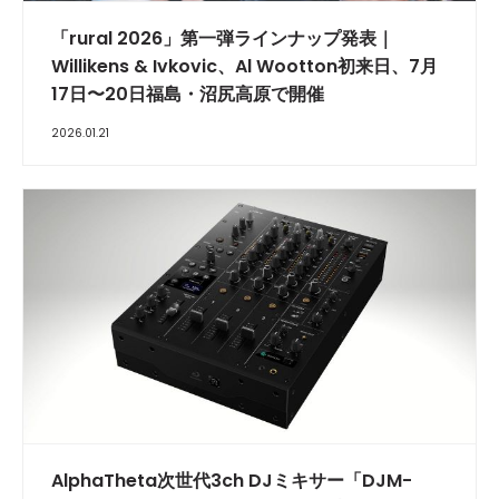
​「rural 2026」第一弾ラインナップ発表｜
Willikens & Ivkovic、Al Wootton初来日、7月
17日〜20日福島・沼尻高原で開催
2026.01.21
AlphaTheta次世代3ch DJミキサー「DJM-