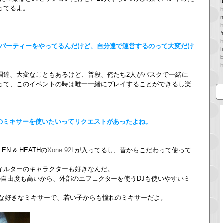
t
ってるよ。
h
h
パーティーをやってるんだけど、自分達で運営するのって大変だけ
b
h
調達、大変なこともあるけど、普段、俺たち2人がバスクで一緒に
って、このイベントの時は唯一一緒にプレイすることができるし楽
のミキサーを使いたいってリクエストがあったよね。
 & HEATHの
Xone:92L
が入ってるし、昔からこだわって使って
ィルターのキャラクターも好きなんだ。
の自由度も高いから、外部のエフェクターを使うDJも使いやすいミ
んな好きなミキサーで、若い子からも憧れのミキサーだよ。