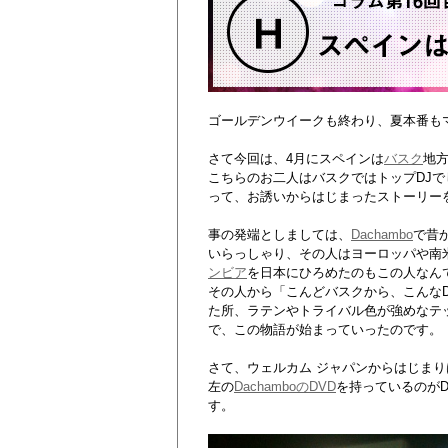
ゴールデンウイークも終わり、夏本番も
さて今回は、4月にスペインは
バスク
地方
こちらのお二人はバスクではトップDJ
って、お誘いからはじまったストーリー
事の発端としましては、
Dachambo
で昔
いらっしゃり、その人はヨーロッパや南
ンビア
を日本にひろめたのもこの人なん
その人から「こんどバスクから、こんな
た所、ラテンやトライバル色が強めなテッ
で、この物語が始まっていったのです。
さて、ウェルカム ジャパンからはじま
左の
DachamboのDVD
を持っているのがDa
す。