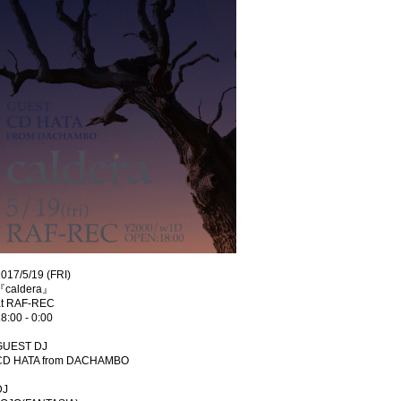
017/5/19 (FRI)
『caldera』
at RAF-REC
8:00 - 0:00
GUEST DJ
CD HATA from DACHAMBO
DJ