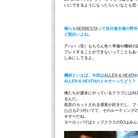
いにできるようになったらいいなとも思
俺らも
HERBESTA
って自分達主催の野外
ど面白いよね。
アハハ（笑）もちろん色々準備や機材の
プレイすることができないってこともあ
しみにしてるよ。
機材といえば、今回は
ALLEN & HEATH
ALLEN & HEATHのミキサーってどう？
俺たちが週末にやっているクラブにはALLEN
るんだ。
低音のカットされる感覚が好きだし、フ
AUX
も2つ付いてて、そのルーティング
キサーだね。
ヨーロッパではトップクラスのDJはみ