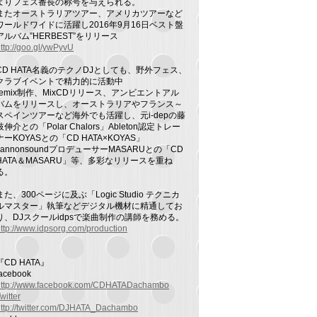
よりフェス番長の称号を与えられる。
またオーストラリアツアー、アメリカツアーなど
ワールドワイドに活躍し2016年9月16日ベスト盤
アルバム”HERBEST”をリリース
ttp://goo.gl/ywPyvU
CD HATA名義のテクノDJとしても、野外フェス、
クラブイベントで精力的に活動中
remix制作、MixCDリリース、アンビエントアル
バムをリリースし、オーストラリアやフランス～
スペインツアーなど海外でも活躍し、元i-depの藤
枝伸介との「Polar Chalors」Ableton認定トレー
ナーKOYASとの「CD HATA×KOYAS」
kannonsoundプロデューサーMASARUとの「CD
HATA＆MASARU」等、多彩なリリースを重ね
る。
また、300ページに及ぶ「Logic Studio テクニカ
ルマスター」執筆などデジタル機材に精通してお
り、DJスクールidpsで楽曲制作の講師を務める。
ttp://www.idpsorg.com/production
『CD HATA』
facebook
http://www.facebook.com/CDHATADachambo
witter
ttp://twitter.com/DJHATA_Dachambo