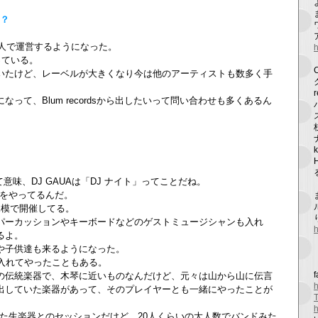
の？
ど、2人で運営するようになった。
h
っている。
いたけど、レーベルが大きくなり今は他のアーティストも数多く手
って、Blum recordsから出したいって問い合わせも多くあるん
意味、DJ GAUAは「DJ ナイト」ってことだね。
トをやってるんだ。
規模で開催してる。
パーカッションやキーボードなどのゲストミュージシャンも入れ
h
るよ。
や子供達も来るようになった。
入れてやったこともある。
の伝統楽器で、木琴に近いものなんだけど、元々は山から山に伝言
出していた楽器があって、そのプレイヤーとも一緒にやったことが
T
h
まった生楽器とのセッションだけど、20人くらいの大人数でバンドみた