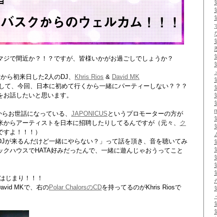
マジで間近か？！？ですが、皆様いかがお過ごしでしょうか？
から初来日した2人のDJ、
Khris Rios
&
David MK
でして、今回、日本に初めて行くから一緒にパーティーしない？？？
をお話したいと思います。
からお世話になっている、
JAPONICUS
というプロモーターの方が
米からアーティストを日本に招聘したりしてるんですが（元々、
ク
ですよ！！！）
DJが来るんだけど一緒にやらない？」って話を頂き、音を聴いてみ
クハウスでHATA好みだったんで、一緒に遊んじゃおうってこと
りはじまり！！！
vid MKで、右の
Polar ChalorsのCD
を持ってるのがKhris Riosで