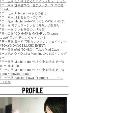
第二十五回 わかりはじめたハイレゾリューション
第二十六回 世界基準の田舎テクノフェス その名
「rural」
第二十七回 Ableton Liveを酒の肴に
第二十八回 形あるものへの美学
第二十九回 Machine-de-MUSICとMASCHINEで
第三十回 モジュラーシンセは無限大の音作り
第三十一回 シンセ番長の大博物館
第三十二回 "CD HATA & MASARU / Octopus
Roope" 音の中身はこうなっている
第三十三回 日本初 音楽カンファレンス＆イベント
『TOKYO DANCE MUSIC EVENT』
第三十四回 蜻蛉-TONBO-「Tokyo Mad Cave」リ
リース記念 O.N.O a.k.a MachineLive対談インタビ
ュー
第三十五回 Machine-de-MUSIC 北海道編 第一弾
uniyuki studio
第三十六回 Machine-de-MUSIC 北海道編 第二弾
ideo Kobayashi studio
第三十七回 Sakiko Osawa「Chronic」リリース
日々研究