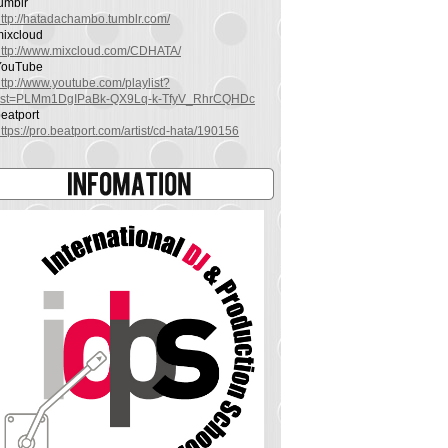
umblr
ttp://hatadachambo.tumblr.com/
mixcloud
http://www.mixcloud.com/CDHATA/
YouTube
ttp://www.youtube.com/playlist?
list=PLMm1DgIPaBk-QX9Lq-k-TfyV_RhrCQHDc
eatport
ttps://pro.beatport.com/artist/cd-hata/190156