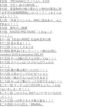
第五回 「PICnome(ピクノーム)」その2
第六回 「CI2＋ de CUBASE 」
第七回 音楽制作の移り変わりと時代の変化に対
する不可分的相関関係について！？！（タイトル
なげぇ？！？）
第八回 「年末スペシャル」MIXに深みあり、人に
歴史あり！！！
第九回 新年のご挨拶
第十回 KAOSS PAD QUAD「くわぁ～ド
ォ！！！」
第十一回 【社会の時間】社会科見学の巻
第十二回 音を見る！！！
第十三回 りらっくスタジオ
第十四回 新年あけまして～！！！旅のお供に
monotron DUO＆monotron DELAY
第十五回 やっぱ幅の広さは大切ッスね！！！
第十六回 スペインはバスクからのウェルカ
ム！！！
第十七回 裏の裏は表だったのだ！！！
第十八回 人生がインプロビゼーション
第十九回 一枚のアルバムができるまで
第二十回 やっぱり繋がりって大切ですよね！！！
第二十一回 マ～ヤっぱり2013年もよろしくおね
がぁいをしま～す！！！
第二十二回 このコラム 3rdアニバーサリーなのさ
～ど！！！
第二十三回 へび年クネクネ振り返る！！！
第二十四回 小さな巨人『littleBits』