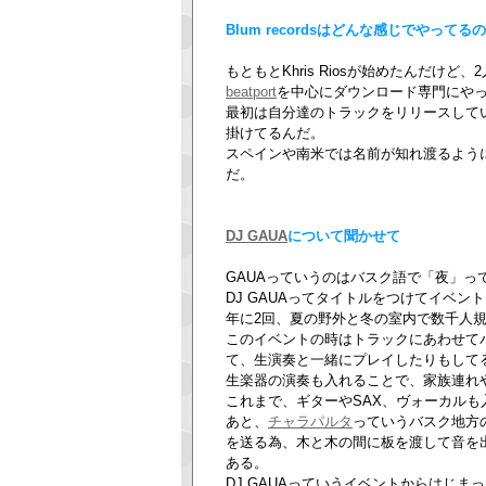
Blum recordsはどんな感じでやってる
もともとKhris Riosが始めたんだけ
beatport
を中心にダウンロード専門にや
最初は自分達のトラックをリリースして
掛けてるんだ。
スペインや南米では名前が知れ渡るようにな
だ。
DJ GAUA
について聞かせて
GAUAっていうのはバスク語で「夜」って
DJ GAUAってタイトルをつけてイベン
年に2回、夏の野外と冬の室内で数千人
このイベントの時はトラックにあわせて
て、生演奏と一緒にプレイしたりもして
生楽器の演奏も入れることで、家族連れ
これまで、ギターやSAX、ヴォーカルも
あと、
チャラパルタ
っていうバスク地方
を送る為、木と木の間に板を渡して音を
ある。
DJ GAUAっていうイベントからはじ