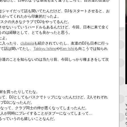
はあるけど、日本のような環境も全く違うところで、自分達の音楽が
はシャイだって話も聞いてたんだけど、DJをスタートさせると、お
上がってくれたから印象的だったよ。
スクの大きなクラブでDJをやってるんだ。
させないっていうハードルもあるんだけど、今回、日本に来て全く
うのは経験として、とても良かったと思う。
たよ。
に入ったり、
clubasia
も紹介されていたし、友達のDJも日本に行っ
って話は聞いてたし、
Takkyu Ishino
や
Ken Ishii
も向こうでは知られ
分達のことを知らないのは当たり前、今回しっかり種まきをして次
。
機材を買ったりしてたな。
って、DJとしてもバスクでトップになったんだけど、2人それぞれ
プDJになったんだ。
になって、クラブ同士の仲が悪くなってしまったんだ。
人が同時にプレイすることがタブーになってしまって...
るっていうのも嬉しいことなんだ。