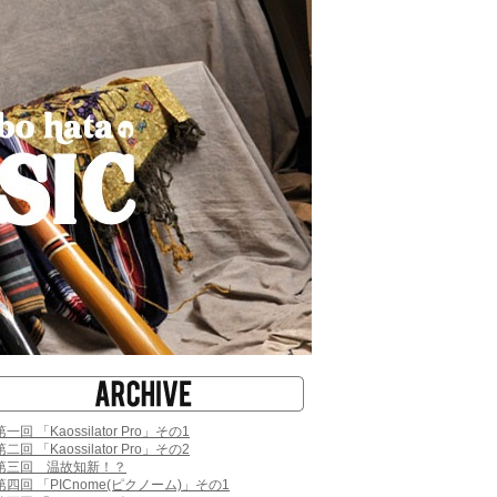
第一回 「Kaossilator Pro」その1
第二回 「Kaossilator Pro」その2
第三回 温故知新！？
第四回 「PICnome(ピクノーム)」その1