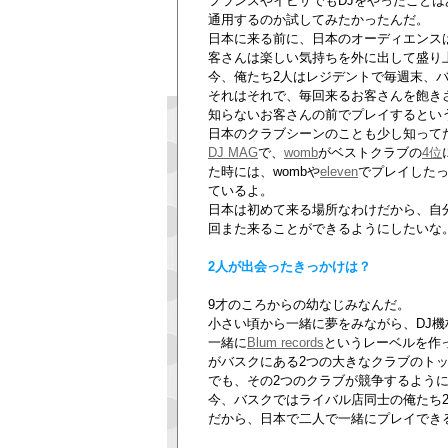
フランスやイビザでもDJをやったこと
通用するのか試してみたかったんだ。
日本に来る前に、日本のオーディエンス
客さんは楽しい気持ちを外に出して盛り
今、俺たち2人はレジデントで毎週末、バ
それはそれで、毎回来るお客さんを飽き
知らないお客さんの前でプレイするとい
日本のクラブシーンのことも少し知って
DJ MAG
で、
womb
がベストクラブの
4位
た時には、wombや
eleven
でプレイした
ているよ。
日本は初めて来る場所なわけだから、自
回また来ることができるようにしたいな
2人が出会ったきっかけは？
9才のころからの幼なじみなんだ。
小さい頃から一緒に夢をみながら、DJ
一緒に
Blum records
というレーベルを作
がバスクにある2つの大きなクラブのトッ
でも、その2つのクラブが競争するよう
今、バスクではライバル店同士の俺たち2
だから、日本で二人で一緒にプレイでき