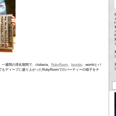
h
週間の滞在期間で、clubasia、
RubyRoom
、
bonobo
、wombとパ
h
もディープに盛り上がったRubyRoomでのパーティーの様子をチ