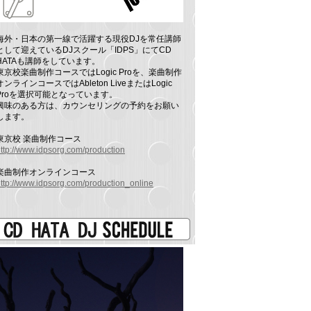
海外・日本の第一線で活躍する現役DJを常任講師
として迎えているDJスクール「IDPS」にてCD
HATAも講師をしています。
東京校楽曲制作コースではLogic Proを、楽曲制作
オンラインコースではAbleton LiveまたはLogic
Proを選択可能となっています。
興味のある方は、カウンセリングの予約をお願い
します。
東京校 楽曲制作コース
ttp://www.idpsorg.com/production
楽曲制作オンラインコース
ttp://www.idpsorg.com/production_online