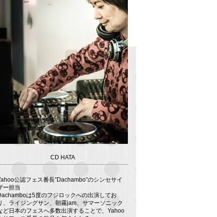
CD HATA
Yahoo公認フェス番長”Dachambo”のシンセサイ
ザー担当
Dachamboは5度のフジロックへの出演してお
り、ライジングサン、朝霧jam、サマーソニック
など日本のフェスへ多数出演することで、Yahoo