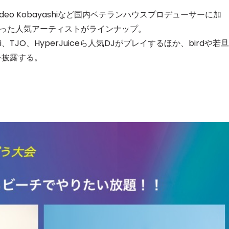
e、Hideo Kobayashiなど国内ベテランハウスプロデューサーに加
セレブ御
3
oulといった人気アーティストがラインナップ。
クラブが日
TOKYO
ashi、TJO、HyperJuiceら人気DJがプレイするほか、birdや若旦
を披露する。
IKEAが
4
発中！音
を発表
レコードの
5
Aoyama