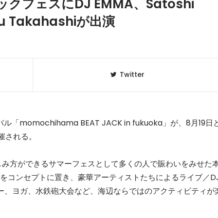
フェスにDJ EMMA、Satoshi
ku Takahashiが出演
Twitter
chihama BEAT JACK in fukuoka」が、8月19日
催される。
クラベリ
1
のおすすめ
しみ方ができるサマーフェスとして多くの人で賑わいをみせた
年最新】
arty”をコンセプトに置き、豪華アーティストたちによるライブ／D
レー、ヨガ、水鉄砲大会など、海辺ならではのアクティビティが
ニュージ
2
DJ!?