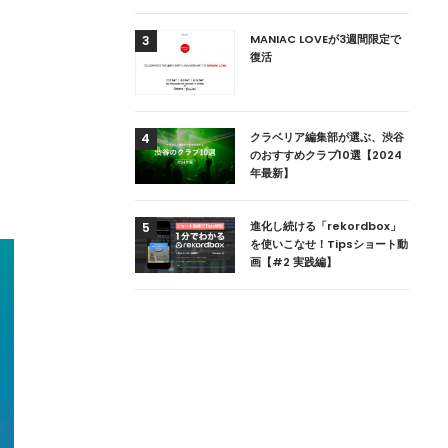
用達、ニューヨークの
MANIAC LOVEが3週間限定で
3
本上陸！ 「1 OAK
復活
」六本木にオープン
DJ用の家具や製品を開
クラベリア編集部が選ぶ、渋谷
4
楽産業に参戦すること
のおすすめクラブ10選【2024
年最新】
ためのDJブース
進化し続ける「rekordbox」
5
 ZEROのこだわり
を使いこなせ！Tipsショート動
画【#2 実践編】