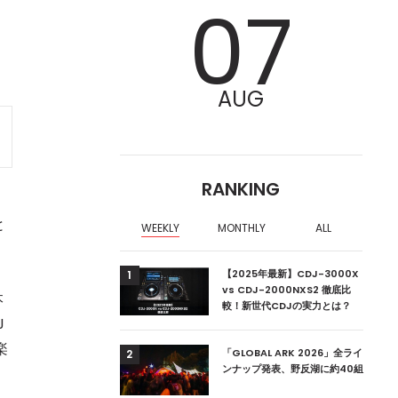
07
AUG
RANKING
と
WEEKLY
MONTHLY
ALL
ア編集部が選ぶ、渋谷
【2025年最新】CDJ-3000X
1
クラブ10選【2024
vs CDJ-2000NXS2 徹底比
本
較！新世代CDJの実力とは？
J
楽
ーランドの新首相は元
「GLOBAL ARK 2026」全ライ
2
ンナップ発表、野反湖に約40組