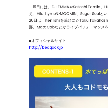
19日には、DJ EMMAやSatoshi Tomii
え、HilcrhymeやMOOMIN、Sugar S
20日は、Ken Ishiiを筆頭に☆Taku Takah
那、Matt Cabなどがライブパフォーマンス
■オフィシャルサイト
http://beatjack.jp