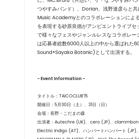
に、MC.sirafu（片想い、ザ・なつやす
つやすみバンド）、Dorian、浅野達彦らと共
Music Academyとのコラボレーショ
を表現する砂原良徳がアンビエントライブセットを披
で様々なフェスやジャンルレスなコラボレーションで
は応募者総数6000人以上の中から選ばれた60名の参加者
Sound+Sayaka Botanic)として出演する。
- Event Information -
タイトル：TAICOCLUB'15
開催日：5月30日（土）、31日（日）
会場：長野・こだまの森
出演者：Autechre (UK)、cero (JP)、clammbon (
Electric Indigo (AT)、ハンバートハンバート (JP)