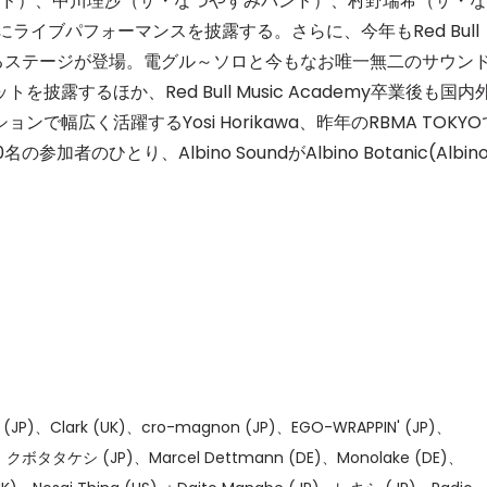
みバンド）、中川理沙（ザ・なつやすみバンド）、村野瑞希（ザ・な
にライブパフォーマンスを披露する。さらに、今年もRed Bull
セレブ御
3
ンによるステージが登場。電グル～ソロと今もなお唯一無二のサウン
クラブが日
TOKYO
露するほか、Red Bull Music Academy卒業後も国内
幅広く活躍するYosi Horikawa、昨年のRBMA TOKYO
IKEAが
4
のひとり、Albino SoundがAlbino Botanic(Albin
発中！音
を発表
レコードの
5
Aoyama
JP)、Clark (UK)、cro-magnon (JP)、EGO-WRAPPIN' (JP)、
、クボタタケシ (JP)、Marcel Dettmann (DE)、Monolake (DE)、