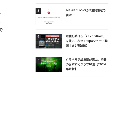
用達、ニューヨークの
MANIAC LOVEが3週間限定で
3
ド
本上陸！ 「1 OAK
復活
」六本木にオープン
外
で
DJ用の家具や製品を開
進化し続ける「rekordbox」
o
4
楽産業に参戦すること
を使いこなせ！Tipsショート動
画【#2 実践編】
ためのDJブース
クラベリア編集部が選ぶ、渋谷
5
 ZEROのこだわり
のおすすめクラブ10選【2024
年最新】