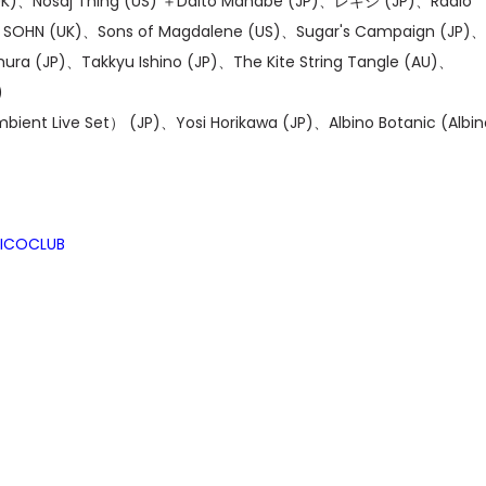
UK)、Nosaj Thing (US) ＋Daito Manabe (JP)、レキシ (JP)、Radio
、SOHN (UK)、Sons of Magdalene (US)、Sugar's Campaign (JP)、
mura (JP)、Takkyu Ishino (JP)、The Kite String Tangle (AU)、
)
t Live Set） (JP)、Yosi Horikawa (JP)、Albino Botanic (Albin
AICOCLUB