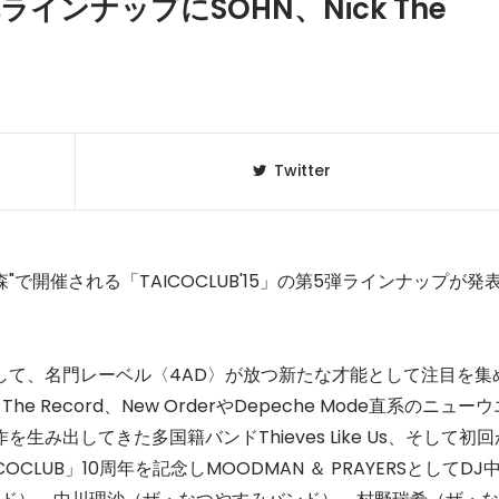
弾ラインナップにSOHN、Nick The
Twitter
"で開催される「TAICOCLUB'15」の第5弾ラインナップが発
クラベリ
1
のおすすめ
して、名門レーベル〈4AD〉が放つ新たな才能として注目を集
年最新】
The Record、New OrderやDepeche Mode直系のニューウ
み出してきた多国籍バンドThieves Like Us、そして初回
ニュージ
2
DJ!?
CLUB」10周年を記念しMOODMAN ＆ PRAYERSとしてDJ