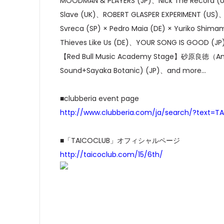
MOODMAN & PLAYERS (JP)、Nick The Record (
Slave (UK)、ROBERT GLASPER EXPERIMENT (US)
Svreca (SP) × Pedro Maia (DE) × Yuriko Shima
Thieves Like Us (DE)、YOUR SONG IS GOOD (JP
【Red Bull Music Academy Stage】砂原良徳（Ambien
Sound+Sayaka Botanic) (JP)、and more…
■clubberia event page
http://www.clubberia.com/ja/search/?text=T
■「
TAICOCLUB
」オフィシャルページ
http://taicoclub.com/15/6th/