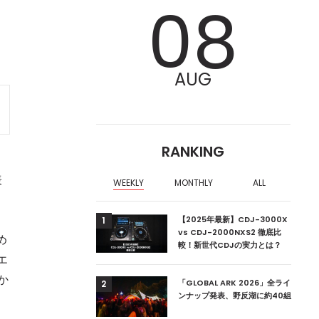
08
AUG
RANKING
表
WEEKLY
MONTHLY
ALL
ア編集部が選ぶ、渋谷
【2025年最新】CDJ-3000X
1
クラブ10選【2024
vs CDJ-2000NXS2 徹底比
め
較！新世代CDJの実力とは？
エ
か
ーランドの新首相は元
「GLOBAL ARK 2026」全ライ
2
ンナップ発表、野反湖に約40組
中