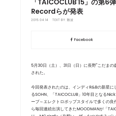
「TAICOCLUB'15」の第6
Recordらが発表
2015.04.14
TEXT BY:
難波
Facebook
5月30日（土）、31日（日）に長野"こだまの森
された。
今回発表されたのは、インディR&Bの新星に
るSOHN、「TAICOCLUB」10年目となるNick 
ーブ～エレクトロポップスタイルで多くの良作を生
ら毎回連続出演してきたMOODMANが「TAICO