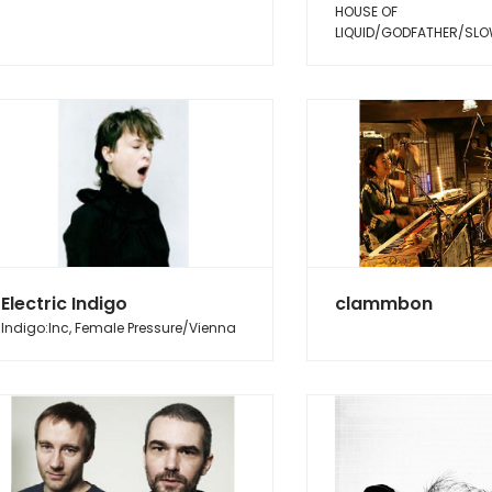
HOUSE OF
LIQUID/GODFATHER/SL
Electric Indigo
clammbon
Indigo:Inc, Female Pressure/Vienna