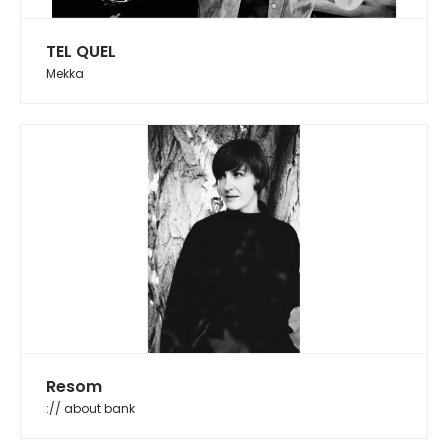
TEL QUEL
Mekka
Resom
:// about bank