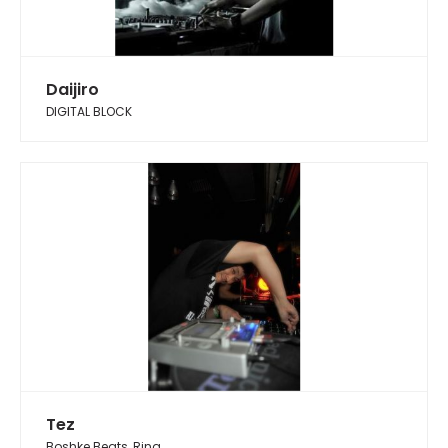
Daijiro
DIGITAL BLOCK
Tez
Boshke Beats, Ring