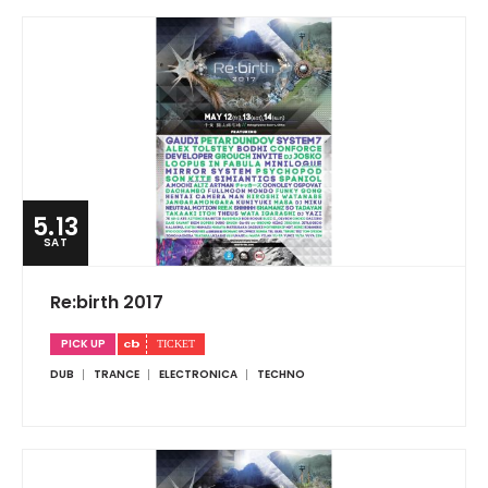
5.13
SAT
Re:birth 2017
PICK UP
DUB
TRANCE
ELECTRONICA
TECHNO