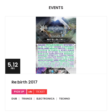
EVENTS
5.12
FRI
Re:birth 2017
PICK UP
DUB
TRANCE
ELECTRONICA
TECHNO