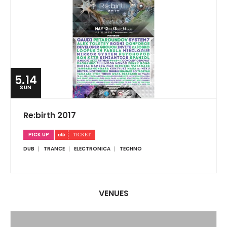
5.14
SUN
Re:birth 2017
PICK UP
DUB
TRANCE
ELECTRONICA
TECHNO
VENUES