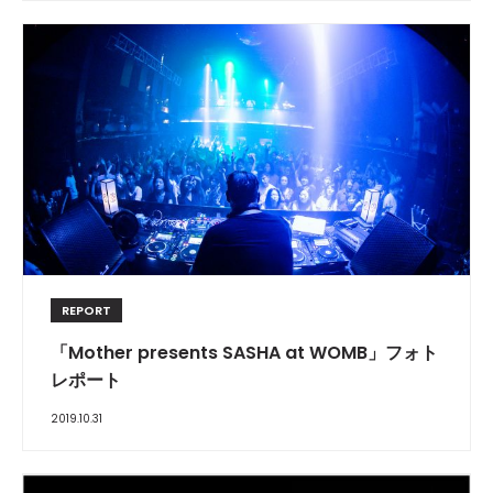
REPORT
「Mother presents SASHA at WOMB」フォト
レポート
2019.10.31