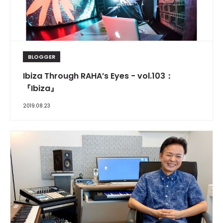
BLOGGER
Ibiza Through RAHA’s Eyes - vol.103：
『Ibiza』
2019.08.23