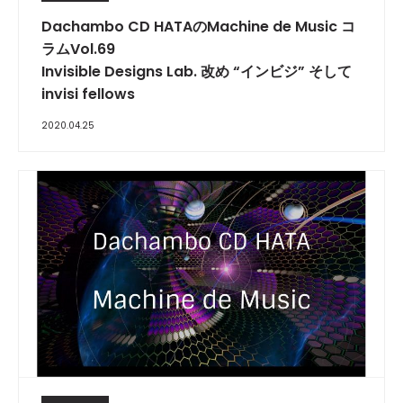
Dachambo CD HATAのMachine de Music コ
ラムVol.69
Invisible Designs Lab. 改め “インビジ” そして
invisi fellows
2020.04.25