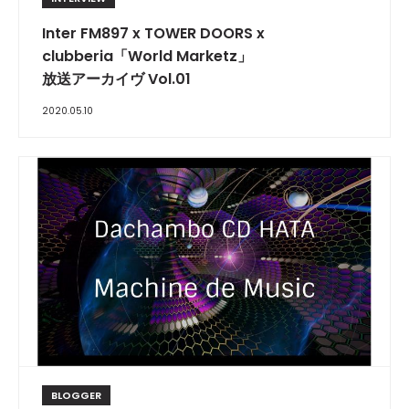
Inter FM897 x TOWER DOORS x
clubberia「World Marketz」
放送アーカイヴ Vol.01
2020.05.10
BLOGGER