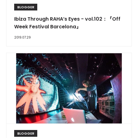
BLOGGER
Ibiza Through RAHA’s Eyes - vol.102：『Off
Week Festival Barcelona』
2019.07.29
BLOGGER