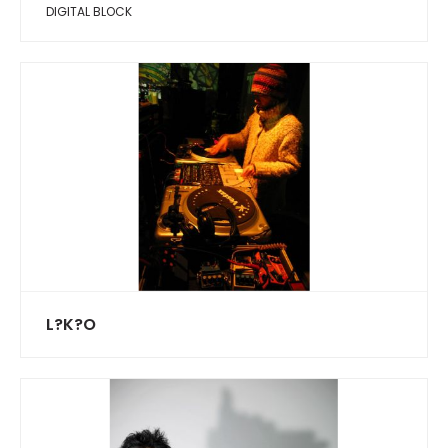
DIGITAL BLOCK
L?K?O