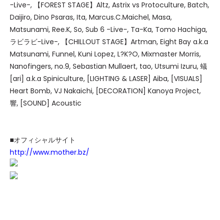
-Live-, 【FOREST STAGE】Altz, Astrix vs Protoculture, Batch,
Daijiro, Dino Psaras, Ita, Marcus.C.Maichel, Masa,
Matsunami, Ree.K, So, Sub 6 -Live-, Ta-Ka, Tomo Hachiga,
ラビラビ-Live-, 【CHILLOUT STAGE】Artman, Eight Bay a.k.a
Matsunami, Funnel, Kuni Lopez, L?K?O, Mixmaster Morris,
Nanofingers, no.9, Sebastian Mullaert, tao, Utsumi Izuru, 蟻
[ari] a.k.a Spiniculture, [LIGHTING & LASER] Aiba, [VISUALS]
Heart Bomb, VJ Nakaichi, [DECORATION] Kanoya Project,
響, [SOUND] Acoustic
■オフィシャルサイト
http://www.mother.bz/