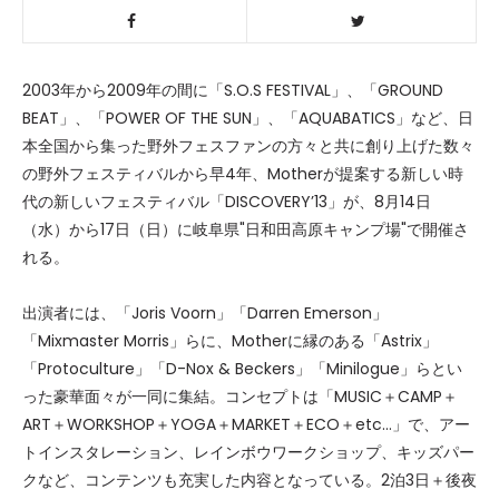
2003年から2009年の間に「S.O.S FESTIVAL」、「GROUND
BEAT」、「POWER OF THE SUN」、「AQUABATICS」など、日
本全国から集った野外フェスファンの方々と共に創り上げた数々
の野外フェスティバルから早4年、Motherが提案する新しい時
代の新しいフェスティバル「DISCOVERY’13」が、8月14日
（水）から17日（日）に岐阜県"日和田高原キャンプ場"で開催さ
れる。
出演者には、「Joris Voorn」「Darren Emerson」
「Mixmaster Morris」らに、Motherに縁のある「Astrix」
「Protoculture」「D-Nox & Beckers」「Minilogue」らとい
った豪華面々が一同に集結。コンセプトは「MUSIC＋CAMP＋
ART＋WORKSHOP＋YOGA＋MARKET＋ECO＋etc…」で、アー
トインスタレーション、レインボウワークショップ、キッズパー
クなど、コンテンツも充実した内容となっている。2泊3日＋後夜