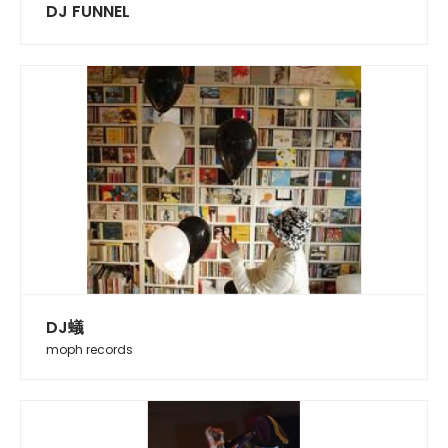
DJ FUNNEL
DJ蟻
moph records