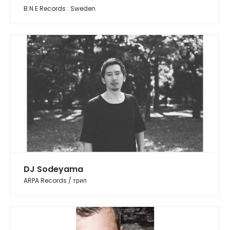
B.N.E Records : Sweden
DJ Sodeyama
ARPA Records / трип