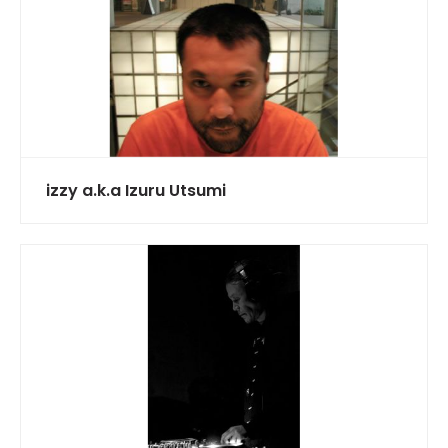
izzy a.k.a Izuru Utsumi